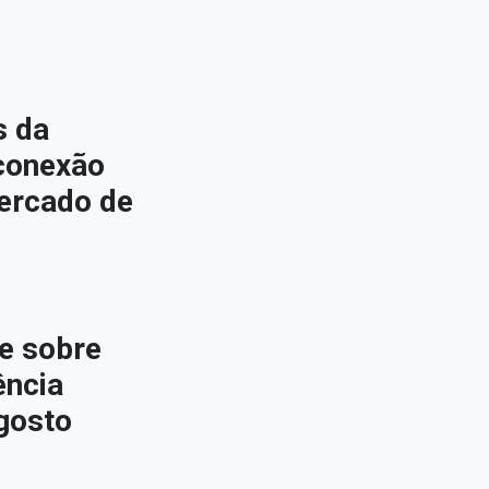
s da
conexão
ercado de
e sobre
ência
gosto