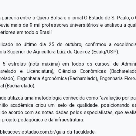
parceria entre o Quero Bolsa e o jornal O Estado de S. Paulo, o
uviu mais de 9 mil professores universitários e analisou a qu
eriores em todo o Brasil.
blicado no último dia 25 de outubro, confirmou a excelênc
la Superior de Agricultura Luiz de Queiroz (Esalq/USP).
 5 estrelas (nota máxima) em todos os cursos: de Adminis
harelado e Licenciatura), Ciências Econômicas (Bacharelad
elado), Engenharia Agronômica (Bacharelado), Engenharia Flore
al (Bacharelado).
ade utilizou uma metodologia conhecida como “avaliação por pa
nião acadêmica criou um selo de qualidade, posicionando 
s, de acordo com as notas dadas pelos especialistas, que avali
 projeto pedagógico e da infraestrutura.
blicacoes.estadao.com.br/guia-da-faculdade.