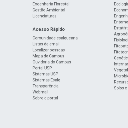
Engenharia Florestal
Ecologi
Gestão Ambiental
Econom
Licenciaturas
Engenha
Entomo
Estatís
Acesso Rápido
Agronô
Comunidade esalqueana
Fisiolo
Listas de email
Fitopat
Localizar pessoas
Fitotec
Mapa do Campus
Genétic
Ouvidoria do Campus
Interna
Portal USP
Vegetal
Sistemas USP
Microbi
Sistemas Esalq
Recurso
Transparência
Solos e
Webmail
Sobre o portal