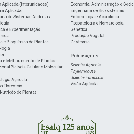
a Aplicada (interunidades)
Economia, Administração e Socio
ia Aplicada
Engenharia de Biossistemas
ria de Sistemas Agrícolas
Entomologia e Acarologia
logia
Fitopatologia e Nematologia
tica e Experimentação
Genética
mica
Produção Vegetal
gia e Bioquímica de Plantas
Zootecnia
ologia
nia
Publicações
a e Melhoramento de Plantas
Scientia Agricola
cional Biologia Celular e Molecular
Phyllomedusa
Scientia Forestalis
ologia Agrícola
Visão Agrícola
s Florestais
 Nutrição de Plantas