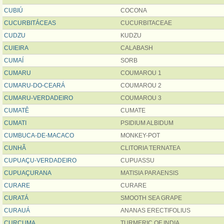
CUBIÚ
COCONA
CUCURBITÁCEAS
CUCURBITACEAE
CUDZU
KUDZU
CUIEIRA
CALABASH
CUMAÍ
SORB
CUMARU
COUMAROU 1
CUMARU-DO-CEARÁ
COUMAROU 2
CUMARU-VERDADEIRO
COUMAROU 3
CUMATÊ
CUMATE
CUMATI
PSIDIUM ALBIDUM
CUMBUCA-DE-MACACO
MONKEY-POT
CUNHÃ
CLITORIA TERNATEA
CUPUAÇU-VERDADEIRO
CUPUASSU
CUPUAÇURANA
MATISIA PARAENSIS
CURARE
CURARE
CURATÁ
SMOOTH SEA GRAPE
CURAUÁ
ANANAS ERECTIFOLIUS
CURCUMA
TURMERIC OF INDIA