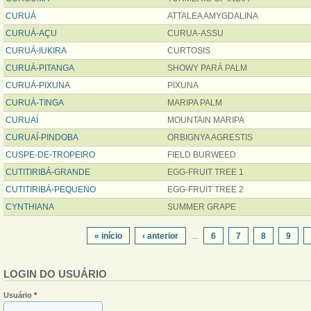
CURUÁ
ATTALEA AMYGDALINA
CURUÁ-AÇU
CURUA-ASSU
CURUÁ-IUKIRA
CURTOSIS
CURUÁ-PITANGA
SHOWY PARÁ PALM
CURUÁ-PIXUNA
PIXUNA
CURUÁ-TINGA
MARIPA PALM
CURUAÍ
MOUNTAIN MARIPA
CURUAÍ-PINDOBA
ORBIGNYA AGRESTIS
CUSPE-DE-TROPEIRO
FIELD BURWEED
CUTITIRIBÁ-GRANDE
EGG-FRUIT TREE 1
CUTITIRIBÁ-PEQUENO
EGG-FRUIT TREE 2
CYNTHIANA
SUMMER GRAPE
PÁGINAS
« início
‹ anterior
6
7
8
9
…
LOGIN DO USUÁRIO
Usuário
*