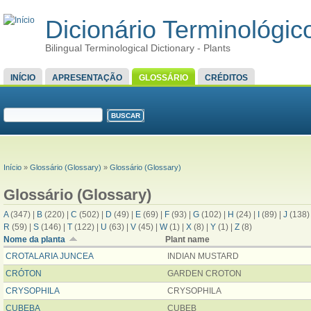
Dicionário Terminológico
Bilingual Terminological Dictionary - Plants
MENU PRINCIPAL
INÍCIO
APRESENTAÇÃO
GLOSSÁRIO
CRÉDITOS
FORMULÁRIO DE BUSCA
Buscar
VOCÊ ESTÁ AQUI
Início
»
Glossário (Glossary)
»
Glossário (Glossary)
Glossário (Glossary)
A
(347)
|
B
(220)
|
C
(502)
|
D
(49)
|
E
(69)
|
F
(93)
|
G
(102)
|
H
(24)
|
I
(89)
|
J
(138
R
(59)
|
S
(146)
|
T
(122)
|
U
(63)
|
V
(45)
|
W
(1)
|
X
(8)
|
Y
(1)
|
Z
(8)
Nome da planta
Plant name
CROTALARIA JUNCEA
INDIAN MUSTARD
CRÓTON
GARDEN CROTON
CRYSOPHILA
CRYSOPHILA
CUBEBA
CUBEB