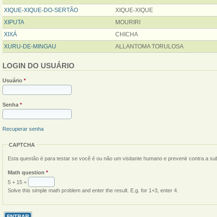
XIQUE-XIQUE-DO-SERTÃO
XIQUE-XIQUE
XIPUTA
MOURIRI
XIXÁ
CHICHA
XURU-DE-MINGAU
ALLANTOMA TORULOSA
LOGIN DO USUÁRIO
Usuário
*
Senha
*
Recuperar senha
CAPTCHA
Esta questão é para testar se você é ou não um visitante humano e prevenir contra a s
Math question
*
5 + 15 =
Solve this simple math problem and enter the result. E.g. for 1+3, enter 4.