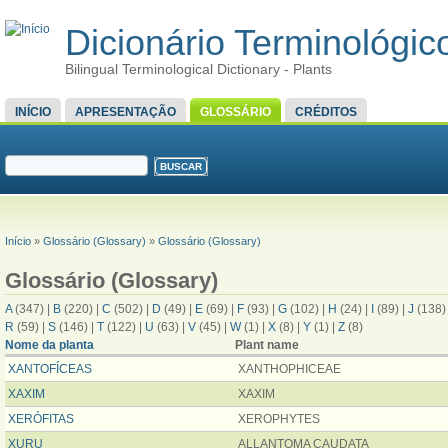
Dicionário Terminológico
Bilingual Terminological Dictionary - Plants
MENU PRINCIPAL
INÍCIO
APRESENTAÇÃO
GLOSSÁRIO
CRÉDITOS
FORMULÁRIO DE BUSCA
Buscar
VOCÊ ESTÁ AQUI
Início
»
Glossário (Glossary)
»
Glossário (Glossary)
Glossário (Glossary)
A
(347)
|
B
(220)
|
C
(502)
|
D
(49)
|
E
(69)
|
F
(93)
|
G
(102)
|
H
(24)
|
I
(89)
|
J
(138
R
(59)
|
S
(146)
|
T
(122)
|
U
(63)
|
V
(45)
|
W
(1)
|
X
(8)
|
Y
(1)
|
Z
(8)
Nome da planta
Plant name
XANTOFÍCEAS
XANTHOPHICEAE
XAXIM
XAXIM
XERÓFITAS
XEROPHYTES
XURU
ALLANTOMA CAUDATA