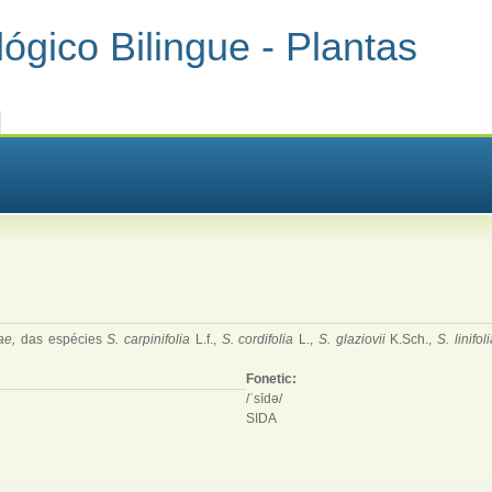
ógico Bilingue - Plantas
ae,
das espécies
S. carpinifolia
L.f.,
S. cordifolia
L.,
S. glaziovii
K.Sch.,
S. linifol
Fonetic:
/ˈsīdə/
SIDA