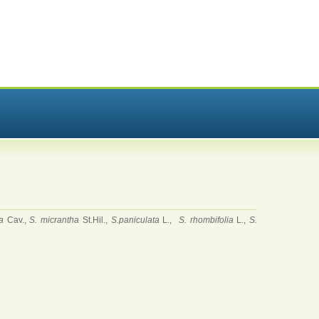
ia
Cav.,
S. micrantha
St.Hil.,
S.paniculata
L.,
S. rhombifolia
L.,
S.