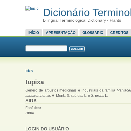
Dicionário Terminol
Bilingual Terminological Dictionary - Plants
MENU PRINCIPAL
INÍCIO
APRESENTAÇÃO
GLOSSÁRIO
CRÉDITOS
FORMULÁRIO DE BUSCA
Buscar
VOCÊ ESTÁ AQUI
Início
tupixa
Gênero de arbustos medicinais e industriais da família
Malvace
santaremnensis
H. Mont.,
S. spinosa
L. e
S. urens
L.
SIDA
Fonética:
/sidə/
LOGIN DO USUÁRIO