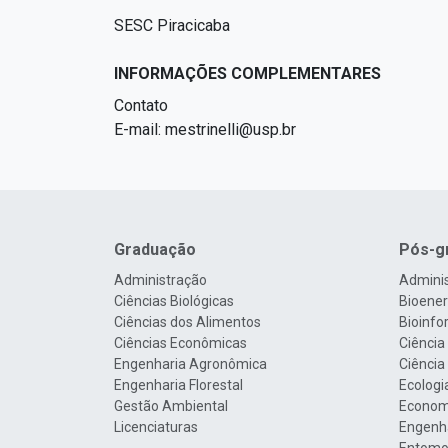
SESC Piracicaba
INFORMAÇÕES COMPLEMENTARES
Contato
E-mail: mestrinelli@usp.br
Graduação
Pós-g
Administração
Admini
Ciências Biológicas
Bioenerg
Ciências dos Alimentos
Bioinfo
Ciências Econômicas
Ciência
Engenharia Agronômica
Ciência
Engenharia Florestal
Ecologi
Gestão Ambiental
Econom
Licenciaturas
Engenha