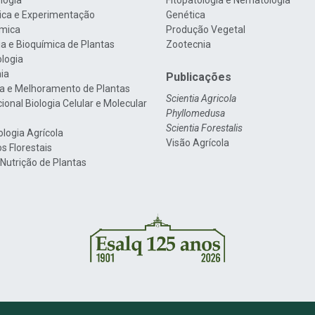
logia
Fitopatologia e Nematologia
tica e Experimentação
Genética
mica
Produção Vegetal
gia e Bioquímica de Plantas
Zootecnia
ologia
nia
Publicações
a e Melhoramento de Plantas
Scientia Agricola
cional Biologia Celular e Molecular
Phyllomedusa
Scientia Forestalis
ologia Agrícola
Visão Agrícola
s Florestais
 Nutrição de Plantas