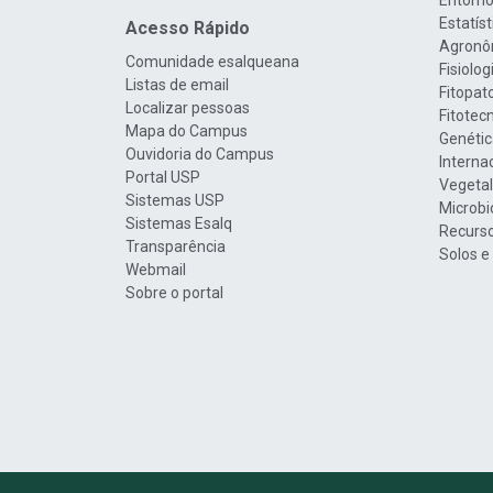
Entomo
Estatís
Acesso Rápido
Agronô
Comunidade esalqueana
Fisiolo
Listas de email
Fitopat
Localizar pessoas
Fitotec
Mapa do Campus
Genétic
Ouvidoria do Campus
Interna
Portal USP
Vegetal
Sistemas USP
Microbi
Sistemas Esalq
Recurso
Transparência
Solos e
Webmail
Sobre o portal