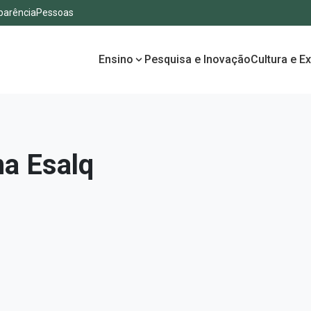
parência
Pessoas
Ensino
Pesquisa e Inovação
Cultura e E
na Esalq