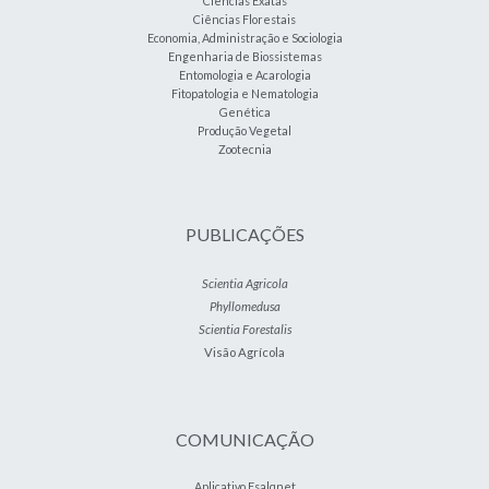
Ciências Exatas
Ciências Florestais
Economia, Administração e Sociologia
Engenharia de Biossistemas
Entomologia e Acarologia
Fitopatologia e Nematologia
Genética
Produção Vegetal
Zootecnia
PUBLICAÇÕES
Scientia Agricola
Phyllomedusa
Scientia Forestalis
Visão Agrícola
COMUNICAÇÃO
Aplicativo Esalqnet