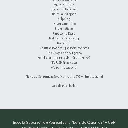
Agrodestaque
Banco de Notícias
Boletim Esalqnet
Clipping
Dever Cumprido
Esalq notícias
Papo com a Esalq
Podcast Estação Esalq
Rádio USP
Realização e divulgação de eventos
Requisição de divulgação
Solicitação de entrevista (IMPRENSA)
TV USP Piracicaba
Vídeo Institucional
Plano de Comunicação e Marketing (PCM) Institucional
Vale do Piracicaba
Escola Superior de Agricultura "Luiz de Queiroz" - USP
Av. Pádua Dias, 11 - Cx. Postal 9 - Piracicaba - SP