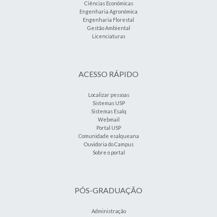
Ciências Econômicas
Engenharia Agronômica
Engenharia Florestal
Gestão Ambiental
Licenciaturas
ACESSO RÁPIDO
Localizar pessoas
Sistemas USP
Sistemas Esalq
Webmail
Portal USP
Comunidade esalqueana
Ouvidoria do Campus
Sobre o portal
PÓS-GRADUAÇÃO
Administração