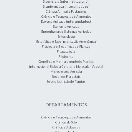
(interinstitucional)
Bioenergia
(interunidades)
Bioinformática
Ciência Animal e Pastagens
Ciência e Tecnologia de Alimentos
(interunidades)
Ecologia Aplicada
Economia Aplicada
Engenharia de Sistemas Agrícolas
Entomologia
Estatística e Experimentação Agronômica
Fisiologia e Bioquímica de Plantas
Fitopatologia
Fitotecnia
Genética e Melhoramento de Plantas
Internacional Biologia Celular e Molecular Vegetal
Microbiologia Agrícola
Recursos Florestais
Solos e Nutrição de Plantas
DEPARTAMENTOS
Ciência e Tecnologia de Alimentos
Ciência do Solo
Ciências Biológicas