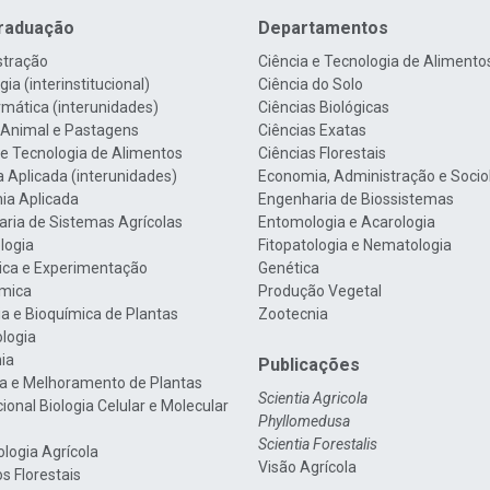
raduação
Departamentos
stração
Ciência e Tecnologia de Alimento
ia (interinstitucional)
Ciência do Solo
rmática (interunidades)
Ciências Biológicas
 Animal e Pastagens
Ciências Exatas
 e Tecnologia de Alimentos
Ciências Florestais
a Aplicada (interunidades)
Economia, Administração e Socio
ia Aplicada
Engenharia de Biossistemas
ria de Sistemas Agrícolas
Entomologia e Acarologia
logia
Fitopatologia e Nematologia
tica e Experimentação
Genética
mica
Produção Vegetal
gia e Bioquímica de Plantas
Zootecnia
ologia
nia
Publicações
a e Melhoramento de Plantas
Scientia Agricola
cional Biologia Celular e Molecular
Phyllomedusa
Scientia Forestalis
ologia Agrícola
Visão Agrícola
s Florestais