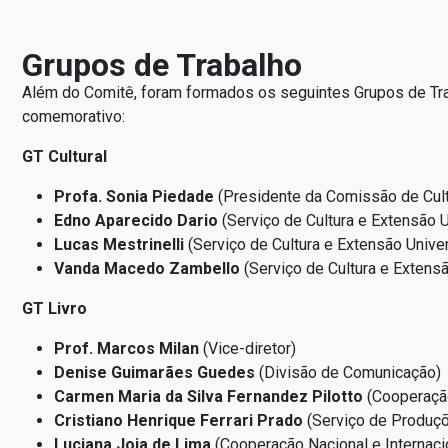
Grupos de Trabalho
Além do Comitê, foram formados os seguintes Grupos de Trab
comemorativo:
GT Cultural
Profa. Sonia Piedade
(Presidente da Comissão de Cultu
Edno Aparecido Dario
(Serviço de Cultura e Extensão U
Lucas Mestrinelli
(Serviço de Cultura e Extensão Univer
Vanda Macedo Zambello
(Serviço de Cultura e Extensã
GT Livro
Prof. Marcos Milan
(Vice-diretor)
Denise Guimarães Guedes
(Divisão de Comunicação)
Carmen Maria da Silva Fernandez Pilotto
(Cooperação
Cristiano Henrique Ferrari Prado
(Serviço de Produçõ
Luciana Joia de Lima
(Cooperação Nacional e Internaci