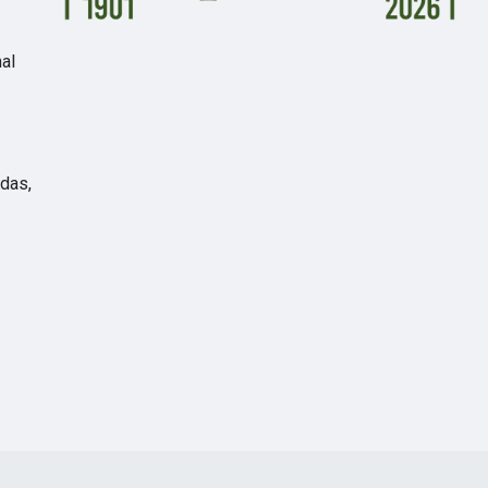
nal
idas,