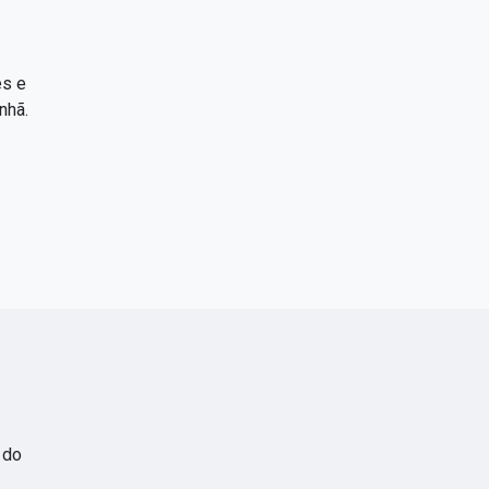
es e
nhã.
 do