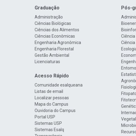
Graduação
Pós-g
Administração
Admini
Ciências Biológicas
Bioenerg
Ciências dos Alimentos
Bioinfo
Ciências Econômicas
Ciência
Engenharia Agronômica
Ciência
Engenharia Florestal
Ecologi
Gestão Ambiental
Econom
Licenciaturas
Engenha
Entomo
Estatís
Acesso Rápido
Agronô
Comunidade esalqueana
Fisiolo
Listas de email
Fitopat
Localizar pessoas
Fitotec
Mapa do Campus
Genétic
Ouvidoria do Campus
Interna
Portal USP
Vegetal
Sistemas USP
Microbi
Sistemas Esalq
Recurso