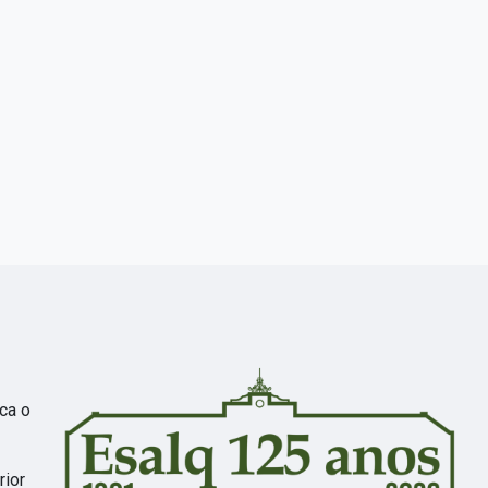
ca o
rior