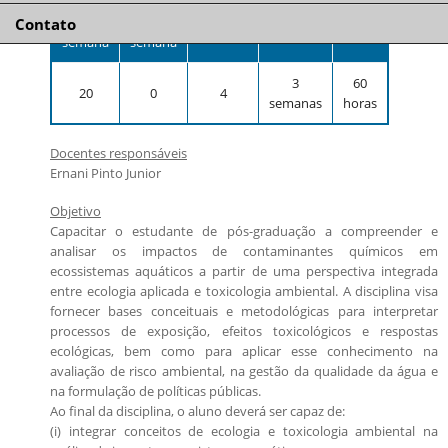
Teórica
Prática
Prêmio Mães Pesquisadoras da USP 2025
Orientadores disponíveis e número de vagas
por
por
Créditos
Duração
Total
Contato
semana
semana
Candidatos estrangeiros
Bolsas
3
60
20
0
4
semanas
horas
Inscrições recebidas
Exames e arguições
Docentes responsáveis
Resultado da seleção
Ernani Pinto Junior
Objetivo
Capacitar o estudante de pós-graduação a compreender e
analisar os impactos de contaminantes químicos em
ecossistemas aquáticos a partir de uma perspectiva integrada
entre ecologia aplicada e toxicologia ambiental. A disciplina visa
fornecer bases conceituais e metodológicas para interpretar
processos de exposição, efeitos toxicológicos e respostas
ecológicas, bem como para aplicar esse conhecimento na
avaliação de risco ambiental, na gestão da qualidade da água e
na formulação de políticas públicas.
Ao final da disciplina, o aluno deverá ser capaz de:
(i) integrar conceitos de ecologia e toxicologia ambiental na