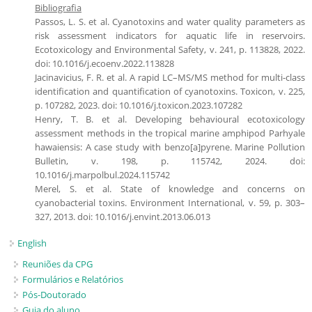
Bibliografia
Passos, L. S. et al. Cyanotoxins and water quality parameters as
risk assessment indicators for aquatic life in reservoirs.
Ecotoxicology and Environmental Safety, v. 241, p. 113828, 2022.
doi: 10.1016/j.ecoenv.2022.113828
Jacinavicius, F. R. et al. A rapid LC–MS/MS method for multi-class
identification and quantification of cyanotoxins. Toxicon, v. 225,
p. 107282, 2023. doi: 10.1016/j.toxicon.2023.107282
Henry, T. B. et al. Developing behavioural ecotoxicology
assessment methods in the tropical marine amphipod Parhyale
hawaiensis: A case study with benzo[a]pyrene. Marine Pollution
Bulletin, v. 198, p. 115742, 2024. doi:
10.1016/j.marpolbul.2024.115742
Merel, S. et al. State of knowledge and concerns on
cyanobacterial toxins. Environment International, v. 59, p. 303–
327, 2013. doi: 10.1016/j.envint.2013.06.013
English
Reuniões da CPG
Formulários e Relatórios
Pós-Doutorado
Guia do aluno