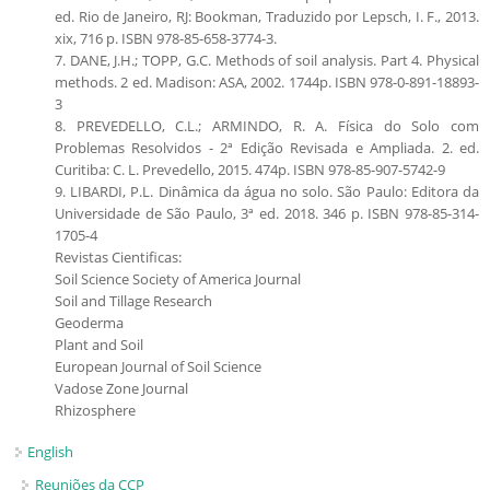
ed. Rio de Janeiro, RJ: Bookman, Traduzido por Lepsch, I. F., 2013.
xix, 716 p. ISBN 978-85-658-3774-3.
7. DANE, J.H.; TOPP, G.C. Methods of soil analysis. Part 4. Physical
methods. 2 ed. Madison: ASA, 2002. 1744p. ISBN 978-0-891-18893-
3
8. PREVEDELLO, C.L.; ARMINDO, R. A. Física do Solo com
Problemas Resolvidos - 2ª Edição Revisada e Ampliada. 2. ed.
Curitiba: C. L. Prevedello, 2015. 474p. ISBN 978-85-907-5742-9
9. LIBARDI, P.L. Dinâmica da água no solo. São Paulo: Editora da
Universidade de São Paulo, 3ª ed. 2018. 346 p. ISBN 978-85-314-
1705-4
Revistas Cientificas:
Soil Science Society of America Journal
Soil and Tillage Research
Geoderma
Plant and Soil
European Journal of Soil Science
Vadose Zone Journal
Rhizosphere
English
Reuniões da CCP