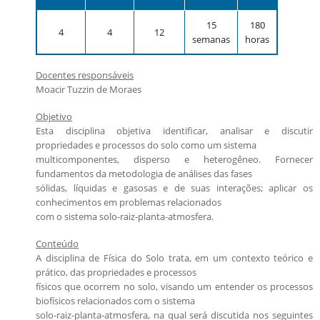
Candidatos estrangeiros
Regimentos e regulamentos
15
180
4
4
12
Bolsas
semanas
horas
Inscrições recebidas
Docentes responsáveis
Exames e arguições
Moacir Tuzzin de Moraes
Resultado da seleção
Objetivo
Esta disciplina objetiva identificar, analisar e discutir
propriedades e processos do solo como um sistema
multicomponentes, disperso e heterogêneo. Fornecer
fundamentos da metodologia de análises das fases
sólidas, líquidas e gasosas e de suas interações; aplicar os
conhecimentos em problemas relacionados
com o sistema solo-raiz-planta-atmosfera.
Conteúdo
A disciplina de Física do Solo trata, em um contexto teórico e
prático, das propriedades e processos
físicos que ocorrem no solo, visando um entender os processos
biofísicos relacionados com o sistema
solo-raiz-planta-atmosfera, na qual será discutida nos seguintes