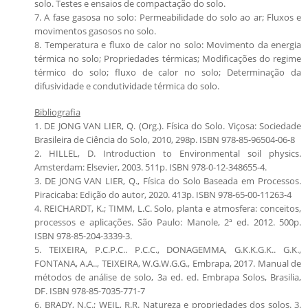
solo. Testes e ensaios de compactação do solo.
7. A fase gasosa no solo: Permeabilidade do solo ao ar; Fluxos e
movimentos gasosos no solo.
8. Temperatura e fluxo de calor no solo: Movimento da energia
térmica no solo; Propriedades térmicas; Modificações do regime
térmico do solo; fluxo de calor no solo; Determinação da
difusividade e condutividade térmica do solo.
Bibliografia
1. DE JONG VAN LIER, Q. (Org.). Física do Solo. Viçosa: Sociedade
Brasileira de Ciência do Solo, 2010, 298p. ISBN 978-85-96504-06-8
2. HILLEL, D. Introduction to Environmental soil physics.
Amsterdam: Elsevier, 2003. 511p. ISBN 978-0-12-348655-4.
3. DE JONG VAN LIER, Q., Física do Solo Baseada em Processos.
Piracicaba: Edição do autor, 2020. 413p. ISBN 978-65-00-11263-4
4. REICHARDT, K.; TIMM, L.C. Solo, planta e atmosfera: conceitos,
processos e aplicações. São Paulo: Manole, 2ª ed. 2012. 500p.
ISBN 978-85-204-3339-3.
5. TEIXEIRA, P.C.P.C.. P.C.C., DONAGEMMA, G.K.K.G.K.. G.K.,
FONTANA, A.A.., TEIXEIRA, W.G.W.G.G., Embrapa, 2017. Manual de
métodos de análise de solo, 3a ed. ed. Embrapa Solos, Brasilia,
DF. ISBN 978-85-7035-771-7
6. BRADY, N.C.; WEIL, R.R. Natureza e propriedades dos solos. 3.