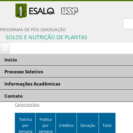
For
PROGRAMA DE PÓS-GRADUAÇÃO
SOLOS E NUTRIÇÃO DE PLANTAS
Início
Você está aqui
Início
» Disciplina - detalhe
Processo Seletivo
Disciplina - detalhe
Informações Acadêmicas
Inscrição
LSN5825 - Física do Solo
Documentação solicitada
Contato
Comissão Coordenadora
Condições gerais
Carga Horária
Orientadores e linhas de pesquisa
Critérios de seleção
Disciplinas do programa
Teórica
Prática
Políticas de Ações Afirmativas
Proficiência em língua inglesa
por
por
Créditos
Duração
Total
Número de vagas
semana
semana
Critérios para concessão de bolsas