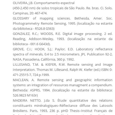
OLIVEIRA, J.B. Comportamento espectral
(450-2.450 nm) de solos tropicais de São Paulo. Re. bras. Ci. Solo,
Campinas, 20: 467-474.
GLOSSARY of mapping sciences. Bethesda, Amer. Soc.
Photogrammetry Remote Sensing, 1995. (localização na estante
da biblioteca - R526.8 G563)
GONZALEZ, R.C.; WOODS, R.E. Digital image processing. 2 ed.
Reading, Addison-Wesley, 1993. (localização na estante da
biblioteca - 001.6 G643d).
GROVE, C.I.; HOOK, S.J.; Paylor, E.D. Laboratory reflectance
spectra of minerals, 0.4 to 2.5 micrometers. JPL Publication 92-2,
NASA, Passadena, Califórnia, 360 p. 1992.
LILLESAND, T.M. & KIEFER, R.W. Remote sensing and Image
Interpretation. Thomas M. Lillesand, Ralph W. Kiefer (ed.) ISBN 0-
471-25515-7, 724 p.1999.
MACLEAN, A. Remote sensing and geographic information
systems: an integration of resources managment a compendium.
Bethesda: ASPRS, 1994. (localização na estante da biblioteca:
526.9823 M163r)
MADEIRA NETTO, J.da S. Étude quantitative des relations
constituants minéralogiques–Réflectance diffuse des Latosols
Brésiliens. Paris, 1993, 236 p. pHD Thesis–Institut Français de