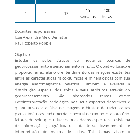
Candidatos estrangeiros
Regimentos e regulamentos
15
180
4
4
12
Bolsas
semanas
horas
Inscrições recebidas
Docentes responsáveis
Exames e arguições
Jose Alexandre Melo Dematte
Resultado da seleção
Raul Roberto Poppiel
Objetivo
Estudar os solos através de modernas técnicas de
geoprocessamento e sensoriamento remoto. O objetivo básico é
proporcionar ao aluno o entendimento das relações existentes
entre as características físico-químicas e mineralógicas com sua
energia eletromagnética refletida. Também é avaliada a
distribuição espacial dos solos e seus atributos através do
geoprocessamento. São abordados temas como:
Fotointerpretação pedológica nos seus aspectos descritivos e
quantitativos, a análise de imagens orbitais e de radar, cartas
planialtimétricas, radiometria espectral de campo e laboratório,
fatores do solo que influenciam os dados espectrais, o sistema
de informação geográfico, uso da terra, levantamento e
interpretação de mapas de solos. Tais temas visam o