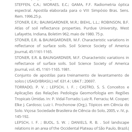
STEFFEN, C.A.; MORAES, E.C.; GAMA, F.F. Radiometria óptica
espectral. Apostila elaborada para o VIII Simpósio Bras. Sens.
Rem. 1996.25 p.
STONER, E.R.; BAUMGARDNER, M.R.; BIEHL, L.L.; ROBINSON, B.F.
Atlas of soil reflectance properties. Purdue University, West
Lafayette, Indiana, Boletim 962, maio de 1980. 75 p.
STONER, E.R. & BAUMGARDNER, M.F. Characteristic variations in
reflectance of surface soils. Soil Science Society of America
Journal, 45:1161-1165.
STONER, E.R. & BAUNGARDNER, M.F. Characteristic variations in
reflectance of surface soils. Soil Science Society of America
Journal, vol. 45, 1161-1165. 1981.
Conjunto de apostilas para treinamento de levantamento de
solos ( USAID/BRASIL) ref. 631.4 ; U84.T ; 20697.
TORRADO, P. V. ; LEPSCH, I. F. ; CASTRO, S. S. Conceitos e
Aplicações das Relações Pedologia Geomorfologia em Regiões
Tropicais Úmidas. In: P. Vidal-Torrado; Luiz R. Ferraciu; M. Cooper;
Elke J. Cardoso; Luiz I. Prochonow (Org.). Tópicos em Ciência do
Solo. Viçosa: Sociedade Brasileira de Ciência do Solo, 2005, v. IV, p.
145-192.
LEPSCH, I. F. ; BUOL, S. W. ; DANIELS, R. B. . Soil landscape
relations in an area of the Occidental Plateau of São Paulo, Brazil.(