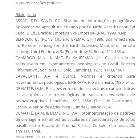
suas implicações práticas.
Bibliografia
ASSAD, E.D.; SANO, E.E. Sistema de informações geográficas.
Aplicações na agricultura. Editado por Eduardo Assad; Edson Eyi
Sano, 2. Ed., Brasília: Embrapa SPI/Embrapa-CPAC, 1998, 434p.
BEN-DOR, E., IRONS, J.R., and EPEMA, G.F. 1999. Soil reflectance.
In: Remote sensing for the Earth Sciences. Manual of remote
sensing, third Edition, v. 3., (Ed.) Andrew N. Renaz, 111-188 p.
CAMARGO, M.N.; KLAMT, E.; KAUFFMAN, J.H. Classificação de
solos usada em levantamentos pedológicos no Brasil. Boletim
Informativo., Soc. bras. Ci. Solo, Campinas, 12(1): 11-33, 1987.
CAVALCANTI, A.A. e outros. Normas e critérios para
levantamentos pedológicos. EMBRAPA, Rio de Janeiro, 1989. 94 p.
DEMATTÊ, J.A.M. Relações entre dados espectrais e características
físicas, químicas e mineralógicas de solos desenvolvidos de
rovhas eruptivas. Piracicaba, 1995, 265p. (Tese de Douturado -
Escola Superior de Agricultura "Luiz de Queiroz"/USP).
DEMATTÊ, J.A.M. & DEMÉTRIO, V.A. Fotointerpretação de padrões
de drenagem em amostras circulares na caracterização de solos
basálticos do Estado do Paraná. R. bras. Ci. Solo, Campinas, 20:
109-115, 1996.
DEMATTÊ, J.A.M. & GARCIA, G.J. Alteration of soil properties