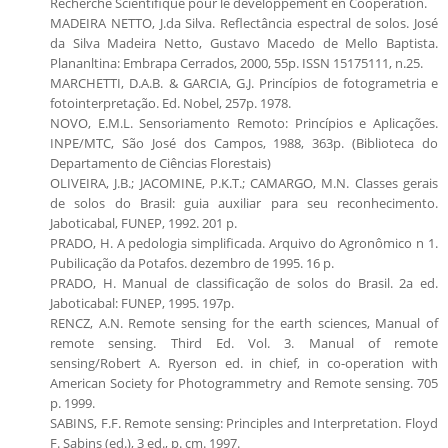
Recherche Scientifique pour le développement en Coopération.
MADEIRA NETTO, J.da Silva. Reflectância espectral de solos. José
da Silva Madeira Netto, Gustavo Macedo de Mello Baptista.
Plananltina: Embrapa Cerrados, 2000, 55p. ISSN 15175111, n.25.
MARCHETTI, D.A.B. & GARCIA, G.J. Princípios de fotogrametria e
fotointerpretação. Ed. Nobel, 257p. 1978.
NOVO, E.M.L. Sensoriamento Remoto: Princípios e Aplicações.
INPE/MTC, São José dos Campos, 1988, 363p. (Biblioteca do
Departamento de Ciências Florestais)
OLIVEIRA, J.B.; JACOMINE, P.K.T.; CAMARGO, M.N. Classes gerais
de solos do Brasil: guia auxiliar para seu reconhecimento.
Jaboticabal, FUNEP, 1992. 201 p.
PRADO, H. A pedologia simplificada. Arquivo do Agronômico n 1.
Pubilicação da Potafos. dezembro de 1995. 16 p.
PRADO, H. Manual de classificação de solos do Brasil. 2a ed.
Jaboticabal: FUNEP, 1995. 197p.
RENCZ, A.N. Remote sensing for the earth sciences, Manual of
remote sensing. Third Ed. Vol. 3. Manual of remote
sensing/Robert A. Ryerson ed. in chief, in co-operation with
American Society for Photogrammetry and Remote sensing. 705
p. 1999.
SABINS, F.F. Remote sensing: Principles and Interpretation. Floyd
F. Sabins (ed.), 3 ed., p. cm. 1997.