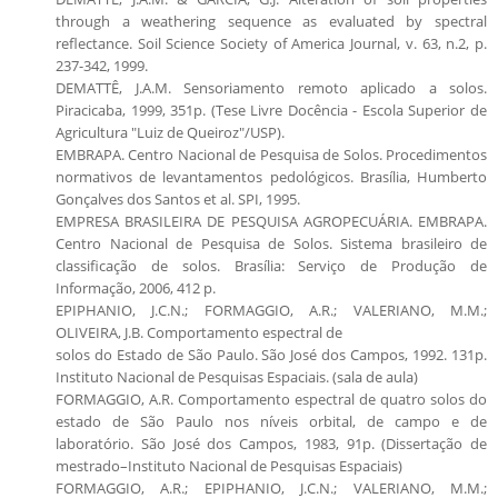
through a weathering sequence as evaluated by spectral
reflectance. Soil Science Society of America Journal, v. 63, n.2, p.
237-342, 1999.
DEMATTÊ, J.A.M. Sensoriamento remoto aplicado a solos.
Piracicaba, 1999, 351p. (Tese Livre Docência - Escola Superior de
Agricultura "Luiz de Queiroz"/USP).
EMBRAPA. Centro Nacional de Pesquisa de Solos. Procedimentos
normativos de levantamentos pedológicos. Brasília, Humberto
Gonçalves dos Santos et al. SPI, 1995.
EMPRESA BRASILEIRA DE PESQUISA AGROPECUÁRIA. EMBRAPA.
Centro Nacional de Pesquisa de Solos. Sistema brasileiro de
classificação de solos. Brasília: Serviço de Produção de
Informação, 2006, 412 p.
EPIPHANIO, J.C.N.; FORMAGGIO, A.R.; VALERIANO, M.M.;
OLIVEIRA, J.B. Comportamento espectral de
solos do Estado de São Paulo. São José dos Campos, 1992. 131p.
Instituto Nacional de Pesquisas Espaciais. (sala de aula)
FORMAGGIO, A.R. Comportamento espectral de quatro solos do
estado de São Paulo nos níveis orbital, de campo e de
laboratório. São José dos Campos, 1983, 91p. (Dissertação de
mestrado–Instituto Nacional de Pesquisas Espaciais)
FORMAGGIO, A.R.; EPIPHANIO, J.C.N.; VALERIANO, M.M.;