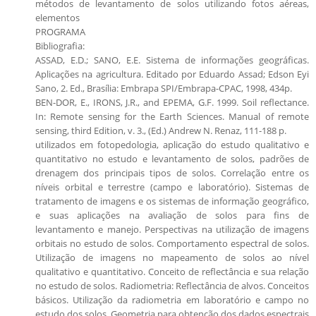
métodos de levantamento de solos utilizando fotos aéreas,
elementos
PROGRAMA
Bibliografia:
ASSAD, E.D.; SANO, E.E. Sistema de informações geográficas.
Aplicações na agricultura. Editado por Eduardo Assad; Edson Eyi
Sano, 2. Ed., Brasília: Embrapa SPI/Embrapa-CPAC, 1998, 434p.
BEN-DOR, E., IRONS, J.R., and EPEMA, G.F. 1999. Soil reflectance.
In: Remote sensing for the Earth Sciences. Manual of remote
sensing, third Edition, v. 3., (Ed.) Andrew N. Renaz, 111-188 p.
utilizados em fotopedologia, aplicação do estudo qualitativo e
quantitativo no estudo e levantamento de solos, padrões de
drenagem dos principais tipos de solos. Correlação entre os
níveis orbital e terrestre (campo e laboratório). Sistemas de
tratamento de imagens e os sistemas de informação geográfico,
e suas aplicações na avaliação de solos para fins de
levantamento e manejo. Perspectivas na utilização de imagens
orbitais no estudo de solos. Comportamento espectral de solos.
Utilização de imagens no mapeamento de solos ao nível
qualitativo e quantitativo. Conceito de reflectância e sua relação
no estudo de solos. Radiometria: Reflectância de alvos. Conceitos
básicos. Utilização da radiometria em laboratório e campo no
estudo dos solos. Geometria para obtenção dos dados espectrais