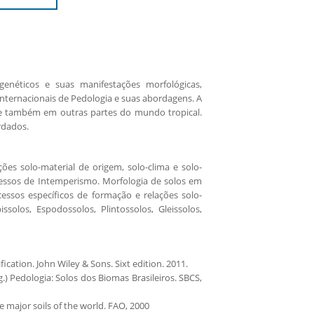
néticos e suas manifestações morfológicas,
nternacionais de Pedologia e suas abordagens. A
ro e também em outras partes do mundo tropical.
rdados.
ões solo-material de origem, solo-clima e solo-
ocessos de Intemperismo. Morfologia de solos em
cessos específicos de formação e relações solo-
ssolos, Espodossolos, Plintossolos, Gleissolos,
cation. John Wiley & Sons. Sixt edition. 2011.
Org.) Pedologia: Solos dos Biomas Brasileiros. SBCS,
major soils of the world. FAO, 2000