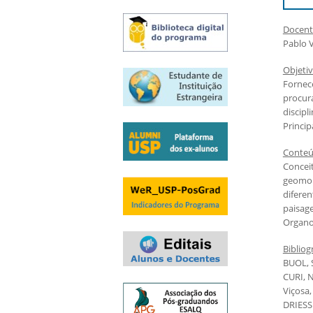
Exames e arguições
Resultado da seleção
Docent
Pablo V
Objeti
Fornec
procur
discip
Princi
Conte
Concei
geomor
difere
paisag
Organos
Bibliog
BUOL, S
CURI, N
Viçosa,
DRIESSE