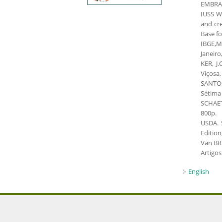
EMBRAPA
IUSS Wo
and cre
Base fo
IBGE,M
Janeiro
KER, J
Viçosa,
SANTOS,
Sétima 
SCHAET
800p.
USDA. 
Edition
Van BR
Artigos
English