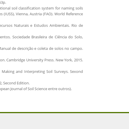
53p.
onal soil classification system for naming soils
es (IUSS), Vienna, Austria (FAO). World Reference
cursos Naturais e Estudos Ambientais. Rio de
ntos. Sociedade Brasileira de Ciência do Solo,
 Manual de descrição e coleta de solos no campo.
n. Cambridge University Press. New York, 2015.
or Making and Interpreting Soil Surveys. Sexond
, Second Edition.
ean Journal of Soil Science entre outros).