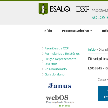
PROGRAM
SOLOS 
Início
Processo Seletivo
Inf
Inscrição
Comis
Reuniões da CCP
Documentação solicitada
Orien
Você está 
Início
» Discipl
pesqu
Formulários e Relatórios
Condições gerais
Disciplin
Eleição Representante
Disci
Critérios de seleção
Discente
LSO5845 - G
Profic
Pós-Doutorado
Políticas de Ações Afirmativas
Guia do aluno
Crité
Número de vagas
Carga 
bolsa
Candidatos estrangeiros
Regim
Bolsas
po
Inscrições recebidas