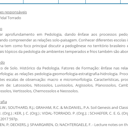
es responsáveis
idal Torrado
vo
er aprofundamento em Pedologia, dando ênfase aos processos pedoge
ando compreender as relações solo-paisagem. Conhecer diferentes escolas i
lina tem como foco principal discutir a pedogênese no território brasilei
pais tópicos da pedologia de ambientes temperados e frios também são abo
údo
to de Solo. Histórico da Pedologia. Fatores de Formação: ênfase nas relaç
fologia; as relações pedologia-geomorfologia-estratigrafia-hidrologia. Pr
ntes escalas de observação: macro e micromorfologia. Características, pro
em de: Latossolos, Nitossolos, Luvissolos, Argissolos, Planossolos, Cambi
solos, Vertissolos, Chernossolos e Neossolos.
rafia
.W.; SOUTHARD, R.J.; GRAHAM, R.C. & McDANIEL, P.A. Soil Genesis and Classifi
. (Org.) ; KER, J. C. (Org.) ; VIDAL-TORRADO, P. (Org.); ; SCHAEFER, C. E. G. (
 2017 597p.
N, P; DECKERS, J; SPAARGAREN, O; NACHTERGAELE, F. - Lecture notes on the 