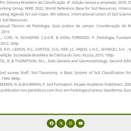
, Sistema Brasileiro de Classificação. 4ª. Edição revista e ampliada. 2018. 3
rking Group WRB. 2022. World Reference Base for Soil Resources. Internati
ating legends for soil maps. 4th edition. International Union of Soil Scienc
r Soil Resources.
anual Técnico de Pedologia, Guia pratico de campo. Coordenação de Re
, 2015
.C., CURI, N. SCHAEFER, C.E.G.R. & VIDAL-TORRADO, P. Pedologia, Fundame
 2012, 343p
 R.D., LEMOS, R.C., SANTOS, H.G., KER, J.C. ANJOS, L.H.C., SHIMIZU, S.H. .
edição. Sociedade Brasileira de Ciência do Solo, Viçosa, 2015, 100p.
ZL, R. & THOMPSON, M.L.. Soils Genesis and Geomorphology. Second Editio
Soil survey Staff. Soil Taxonomy. A Basic System of Soil Classification f
, 1999, 869p.
EEMEN, N. & BUURMAN, P. Soil Formation. Kluwer Academic Publishers, 2002
 publicados nos periódicos com foco em Pedologia (Catena, Geoderma, Europ