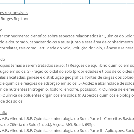
es responsáveis
a Borges Regitano
vo
r conhecimento científico sobre aspectos relacionados à "Química do Solo"
do e doutorado, capacitando-os a atuar junto a essa área de conheciment
correlatas, tais como Fertilidade do Solo, Poluição do Solo, Gênese e Mineral
údo
cipais temas a serem tratados serão: 1) Reações de equilíbrio químico em so
ução em solos, 3) Fração coloidal do solo (propriedades e tipos de coloides 
ilas silicatadas, gênese e distribuição geográfica, fontes de cargas dos coloide
cie química e reações de adsorção em solos, 5) Acidez e alcalinidade de solo
m de nutrientes (nitrogênio, fósforo, enxofre, potássio), 7) Química de ele
8) Química de poluentes orgânicos em solos; 9) Aspectos químicos e biológi
de dos solos.
rafia
, V.F.; Alleoni, L.R.F. Química e mineralogia do Solo: Parte I - Conceitos Básic
ira de Ciência do Solo (1a. ed.), Viçosa-MG, Brasil, 695p.
, V.F.; Alleoni, L.R.F. Química e mineralogia do Solo: Parte II - Aplicações. Soc