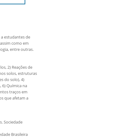
 a estudantes de
o assim como em
ogia, entre outras.
los, 2) Reações de
nos solos, estruturas
s do solo), 4)
s, 6) Química na
mentos traços em
cos que afetam a
os. Sociedade
iedade Brasileira