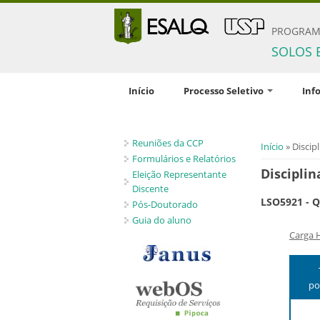
PROGRAM
SOLOS 
Início
Processo Seletivo
Inf
Inscrição
Comis
Reuniões da CCP
Documentação solicitada
Orien
Você está 
Início
» Discipl
pesqu
Formulários e Relatórios
Condições gerais
Disciplin
Eleição Representante
Disci
Critérios de seleção
Discente
LSO5921 - Q
Profic
Pós-Doutorado
Políticas de Ações Afirmativas
Guia do aluno
Crité
Número de vagas
Carga 
bolsa
Candidatos estrangeiros
Regim
Bolsas
po
Inscrições recebidas