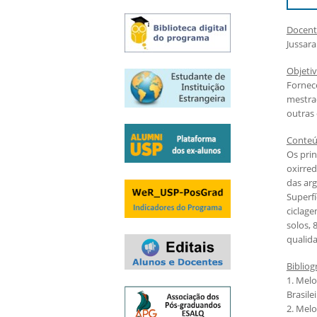
Exames e arguições
Resultado da seleção
Docent
Jussar
Objeti
Fornece
mestra
outras 
Conte
Os prin
oxirred
das arg
Superfí
ciclage
solos, 
qualida
Bibliog
1. Melo
Brasile
2. Melo