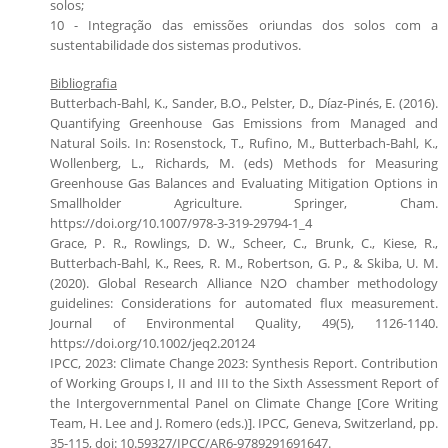
solos;
10 - Integração das emissões oriundas dos solos com a
sustentabilidade dos sistemas produtivos.
Bibliografia
Butterbach-Bahl, K., Sander, B.O., Pelster, D., Díaz-Pinés, E. (2016).
Quantifying Greenhouse Gas Emissions from Managed and
Natural Soils. In: Rosenstock, T., Rufino, M., Butterbach-Bahl, K.,
Wollenberg, L., Richards, M. (eds) Methods for Measuring
Greenhouse Gas Balances and Evaluating Mitigation Options in
Smallholder Agriculture. Springer, Cham.
https://doi.org/10.1007/978-3-319-29794-1_4
Grace, P. R., Rowlings, D. W., Scheer, C., Brunk, C., Kiese, R.,
Butterbach-Bahl, K., Rees, R. M., Robertson, G. P., & Skiba, U. M.
(2020). Global Research Alliance N2O chamber methodology
guidelines: Considerations for automated flux measurement.
Journal of Environmental Quality, 49(5), 1126-1140.
https://doi.org/10.1002/jeq2.20124
IPCC, 2023: Climate Change 2023: Synthesis Report. Contribution
of Working Groups I, II and III to the Sixth Assessment Report of
the Intergovernmental Panel on Climate Change [Core Writing
Team, H. Lee and J. Romero (eds.)]. IPCC, Geneva, Switzerland, pp.
35-115, doi: 10.59327/IPCC/AR6-9789291691647.