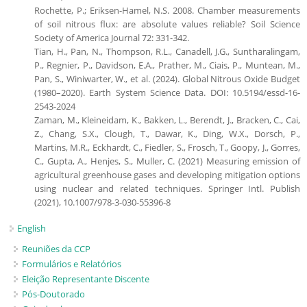
Rochette, P.; Eriksen-Hamel, N.S. 2008. Chamber measurements
of soil nitrous flux: are absolute values reliable? Soil Science
Society of America Journal 72: 331-342.
Tian, H., Pan, N., Thompson, R.L., Canadell, J.G., Suntharalingam,
P., Regnier, P., Davidson, E.A., Prather, M., Ciais, P., Muntean, M.,
Pan, S., Winiwarter, W., et al. (2024). Global Nitrous Oxide Budget
(1980–2020). Earth System Science Data. DOI: 10.5194/essd-16-
2543-2024
Zaman, M., Kleineidam, K., Bakken, L., Berendt, J., Bracken, C., Cai,
Z., Chang, S.X., Clough, T., Dawar, K., Ding, W.X., Dorsch, P.,
Martins, M.R., Eckhardt, C., Fiedler, S., Frosch, T., Goopy, J., Gorres,
C., Gupta, A., Henjes, S., Muller, C. (2021) Measuring emission of
agricultural greenhouse gases and developing mitigation options
using nuclear and related techniques. Springer Intl. Publish
(2021), 10.1007/978-3-030-55396-8
English
Reuniões da CCP
Formulários e Relatórios
Eleição Representante Discente
Pós-Doutorado