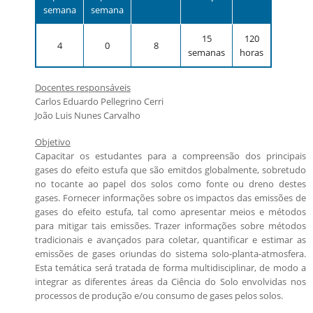
semana
semana
Candidatos estrangeiros
Regimentos e regulamentos
Bolsas
15
120
4
0
8
semanas
horas
Inscrições recebidas
Exames e arguições
Docentes responsáveis
Resultado da seleção
Carlos Eduardo Pellegrino Cerri
João Luis Nunes Carvalho
Objetivo
Capacitar os estudantes para a compreensão dos principais
gases do efeito estufa que são emitdos globalmente, sobretudo
no tocante ao papel dos solos como fonte ou dreno destes
gases. Fornecer informações sobre os impactos das emissões de
gases do efeito estufa, tal como apresentar meios e métodos
para mitigar tais emissões. Trazer informações sobre métodos
tradicionais e avançados para coletar, quantificar e estimar as
emissões de gases oriundas do sistema solo-planta-atmosfera.
Esta temática será tratada de forma multidisciplinar, de modo a
integrar as diferentes áreas da Ciência do Solo envolvidas nos
processos de produção e/ou consumo de gases pelos solos.