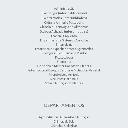
Administração
(interinstitucional)
Bioenergia
(interunidades)
Bioinformática
Ciência Animal e Pastagens
Ciência e Tecnologia de Alimentos
(interunidades)
Ecologia Aplicada
Economia Aplicada
Engenharia de Sistemas Agrícolas
Entomologia
Estatística e Experimentação Agronômica
Fisiologia e Bioquímica de Plantas
Fitopatologia
Fitotecnia
Genética e Melhoramento de Plantas
Internacional Biologia Celular e Molecular Vegetal
Microbiologia Agrícola
Recursos Florestais
Solos e Nutrição de Plantas
DEPARTAMENTOS
Agroindústria, Alimentos e Nutrição
Ciência do Solo
Ciências Biológicas