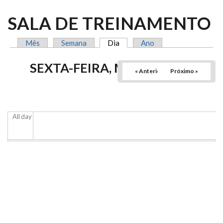
SALA DE TREINAMENTO
Mês
Semana
Dia
(aba ativa)
Ano
ABAS PRIMÁRIAS
SEXTA-FEIRA, MAIO 8, 2026
« Anterior
Próximo »
All day