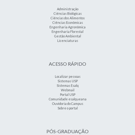
Administração
Ciências Biológicas
Ciências dos Alimentos
Ciências Econômicas
Engenharia Agronômica
Engenharia Florestal
Gestão Ambiental
Licenciaturas
ACESSO RÁPIDO
Localizar pessoas
Sistemas USP
Sistemas Esalq
Webmail
Portal USP
Comunidade esalqueana
Ouvidoria do Campus
Sobre o portal
PÓS-GRADUAÇÃO