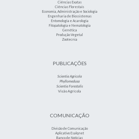
Ciências Exatas
Ciências Florestais
Economia, Administração e Sociologia
Engenharia de Biossistemas
Entomologia e Acarologia
Fitopatologia e Nematologia
Genética
Produção Vegetal
Zootecnia
PUBLICAÇÕES
Scientia Agricola
Phyllomedusa
Scientia Forestalis
Visão Agrícola
COMUNICAÇÃO
Divisão de Comunicação
Aplicativo Esalqnet
Banco de Notícias