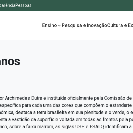
parência
Pessoas
Ensino
Pesquisa e Inovação
Cultura e E
anos
r Archimedes Dutra e instituída oficialmente pela Comissão de
específica para cada uma das cores que compõem o estandarte
ômica, destaca a terra brasileira em sua plenitude e o verde, o
enta a vastidão da superfície voltada em todas as frentes pela pe
co, sobre a faixa marrom, as siglas USP e ESALQ identificam a