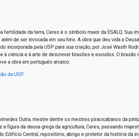
da fertilidade da terra, Ceres é o símbolo maior da ESALQ. Sua
ão, além de ser invocada em seu hino. A obra que deu vida a De
do incorporada pela USP para sua criação, por José Wasth Rodrig
re à ciência e à arte de descrever brasões e escudos. O brasão or
reve a obra em português arcaico.
são da USP.
imedes Dutra, mestre dentre os mestres piracicabanos da pintur
az a figura da deusa grega da agricultura, Ceres, passando maje
Edifício Central, repositório, abrigo e protetor da história da i