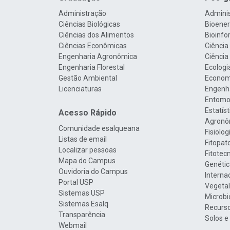
Administração
Admini
Ciências Biológicas
Bioenerg
Ciências dos Alimentos
Bioinfo
Ciências Econômicas
Ciência
Engenharia Agronômica
Ciência
Engenharia Florestal
Ecologi
Gestão Ambiental
Econom
Licenciaturas
Engenha
Entomo
Estatís
Acesso Rápido
Agronô
Comunidade esalqueana
Fisiolo
Listas de email
Fitopat
Localizar pessoas
Fitotec
Mapa do Campus
Genétic
Ouvidoria do Campus
Interna
Portal USP
Vegetal
Sistemas USP
Microbi
Sistemas Esalq
Recurso
Transparência
Solos e
Webmail