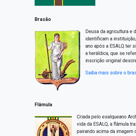
Brasão
Deusa da agricultura e 
identificam a instituiç
ano após a ESALQ ter si
a heráldica, que se refe
inscrição original desc
Saiba mais sobre o bra
Flâmula
Criada pelo esalqueano Arch
vida da ESALQ, a flâmula tr
pairando acima da imagem do 