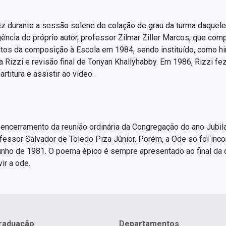
z durante a sessão solene de colação de grau da turma daquele 
ncia do próprio autor, professor Zilmar Ziller Marcos, que com
tos da composição à Escola em 1984, sendo instituído, como hino 
a Rizzi e revisão final de Tonyan Khallyhabby. Em 1986, Rizzi fez
artitura e assistir ao vídeo.
 encerramento da reunião ordinária da Congregação do ano Jubi
ofessor Salvador de Toledo Piza Júnior. Porém, a Ode só foi inc
 junho de 1981. O poema épico é sempre apresentado ao final da
ir a ode.
raduação
Departamentos