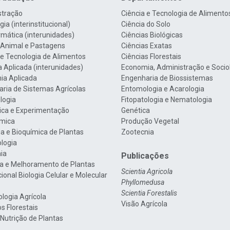
stração
Ciência e Tecnologia de Alimento
ia (interinstitucional)
Ciência do Solo
rmática (interunidades)
Ciências Biológicas
 Animal e Pastagens
Ciências Exatas
 e Tecnologia de Alimentos
Ciências Florestais
a Aplicada (interunidades)
Economia, Administração e Socio
ia Aplicada
Engenharia de Biossistemas
ria de Sistemas Agrícolas
Entomologia e Acarologia
logia
Fitopatologia e Nematologia
tica e Experimentação
Genética
mica
Produção Vegetal
gia e Bioquímica de Plantas
Zootecnia
ologia
nia
Publicações
a e Melhoramento de Plantas
Scientia Agricola
cional Biologia Celular e Molecular
Phyllomedusa
Scientia Forestalis
ologia Agrícola
Visão Agrícola
s Florestais
 Nutrição de Plantas