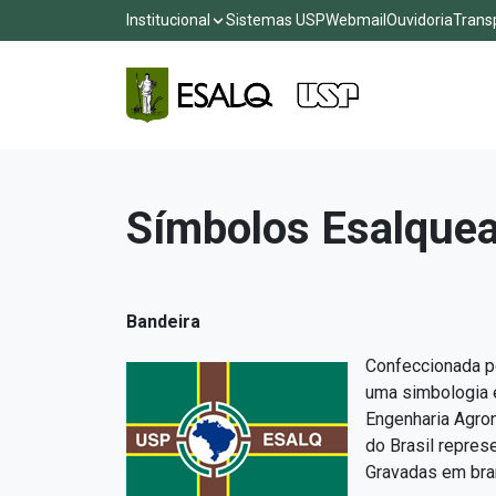
Institucional
Sistemas USP
Webmail
Ouvidoria
Trans
Símbolos Esalque
Bandeira
Confeccionada po
uma simbologia 
Engenharia Agron
do Brasil repres
Gravadas em bran