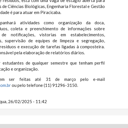
e resíduos, está com uma vaga de estágio aberta para
 de Ciências Biológicas, Engenharia Florestal e Gestão
dade é para atuar em Piracicaba.
panhará atividades como organização da doca,
duos, coleta e preenchimento de informações sobre
de notificações, vistorias em estabelecimentos,
as, supervisão de equipes de limpeza e segregação,
 resíduos e execução de tarefas ligadas à composteira.
onsável pela elaboração de relatórios diários.
 estudantes de qualquer semestre que tenham perfil
cação e organização.
dem ser feitas até 31 de março pelo e-mail
com.br
ou pelo telefone (11) 91296-3150.
qua, 26/02/2025 - 11:42