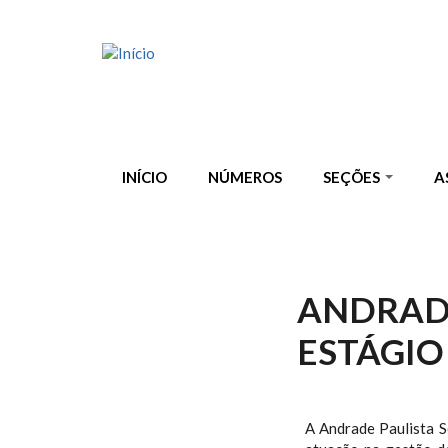
Pular para o conteúdo principal
INÍCIO
NÚMEROS
SEÇÕES
A
ANDRADE
ESTÁGIO
A Andrade Paulista S