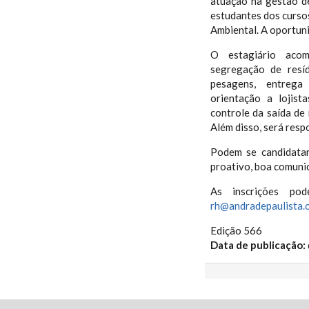
atuação na gestão d
estudantes dos cursos
Ambiental. A oportuni
O estagiário acom
segregação de resí
pesagens, entrega 
orientação a lojist
controle da saída de
Além disso, será resp
Podem se candidatar
proativo, boa comuni
As inscrições po
rh@andradepaulista.
Edição 566
Data de publicação: