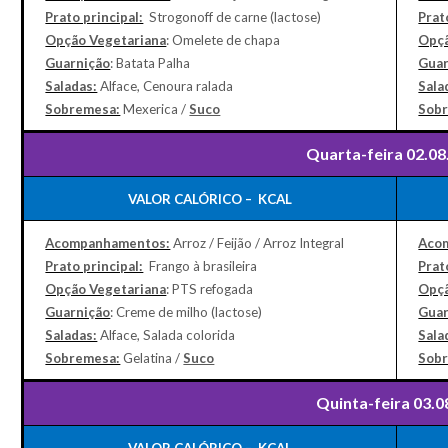
Prato principal:
Strogonoff de carne (lactose)
Prat
Opção Vegetariana
: Omelete de chapa
Opçã
Guarnição
: Batata Palha
Guar
Saladas:
Alface, Cenoura ralada
Sala
Sobremesa:
Mexerica /
Suco
Sob
Quarta-feira 02.08
VALOR CALÓRICO – KCAL
Acompanhamentos:
Arroz / Feijão / Arroz Integral
Aco
Prato principal:
Frango à brasileira
Prat
Opção Vegetariana
: PTS refogada
Opçã
Guarnição
: Creme de milho (lactose)
Guar
Saladas:
Alface, Salada colorida
Sala
Sobremesa:
Gelatina /
Suco
Sob
Quinta-feira 03.0