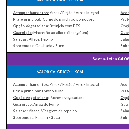
VALOR CALÓRICO – KCAL
Acompanhamentos:
Arroz / Feijão / Arroz Integral
Aco
Prato principal:
Carne de panela ao pomodoro
Prat
Opção Vegetariana
: Berinjela com PTS
Opçã
Guarnição
: Macarrão ao alho e óleo (glúten)
Guar
Saladas:
Alface, Pepino
Sala
Sobremesa:
Goiabada /
Suco
Sob
Sexta-feira 04.0
VALOR CALÓRICO – KCAL
Acompanhamentos:
Arroz / Feijão / Arroz Integral
Aco
Prato principal:
Lombo suíno
Prat
Opção Vegetariana
: Puchero vegetariano
Opçã
Guarnição
: Arroz de Forno
Guar
Saladas:
Alface, Vinagrete de repolho
Sala
Sobremesa:
Banana /
Suco
Sob