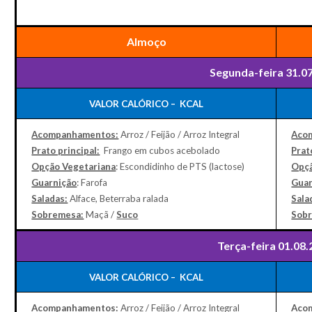
Almoço
Segunda-feira 31.0
VALOR CALÓRICO – KCAL
Acompanhamentos:
Arroz / Feijão / Arroz Integral
Aco
Prato principal:
Frango em cubos acebolado
Prat
Opção Vegetariana
: Escondidinho de PTS (lactose)
Opçã
Guarnição
: Farofa
Guar
Saladas:
Alface, Beterraba ralada
Sala
Sobremesa:
Maçã /
Suco
Sob
Terça-feira 01.08
VALOR CALÓRICO – KCAL
Acompanhamentos:
Arroz / Feijão / Arroz Integral
Aco