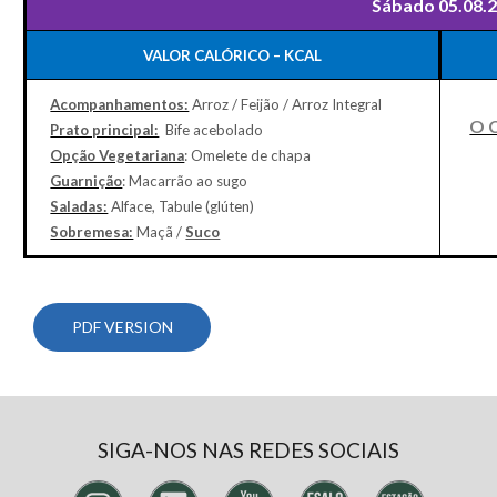
Sábado 05.08.
VALOR CALÓRICO – KCAL
Acompanhamentos:
Arroz / Feijão / Arroz Integral
O 
Prato principal:
Bife acebolado
Opção Vegetariana
: Omelete de chapa
Guarnição
: Macarrão ao sugo
Saladas:
Alface, Tabule (glúten)
Sobremesa:
Maçã /
Suco
PDF VERSION
SIGA-NOS NAS REDES SOCIAIS