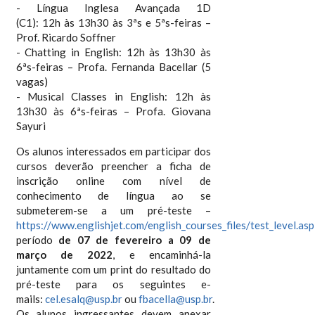
- Língua Inglesa Avançada 1D
(C1): 12h às 13h30 às 3ªs e 5ªs-feiras –
Prof. Ricardo Soffner
- Chatting in English: 12h às 13h30 às
6ªs-feiras – Profa. Fernanda Bacellar (5
vagas)
- Musical Classes in English: 12h às
13h30 às 6ªs-feiras – Profa. Giovana
Sayuri
Os alunos interessados em participar dos
cursos deverão preencher a ficha de
inscrição online com nível de
conhecimento de língua ao se
submeterem-se a um pré-teste –
https://www.englishjet.com/english_courses_files/test_level.asp
período
de 07 de fevereiro a 09 de
março de 2022
, e encaminhá-la
juntamente com um print do resultado do
pré-teste para os seguintes e-
mails:
cel.esalq@usp.br
ou
fbacella@usp.br
.
Os alunos ingressantes devem anexar