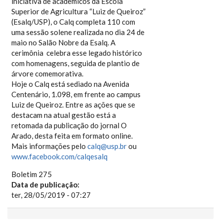
iniciativa de acadêmicos da Escola
Superior de Agricultura “Luiz de Queiroz”
(Esalq/USP), o Calq completa 110 com
uma sessão solene realizada no dia 24 de
maio no Salão Nobre da Esalq. A
cerimônia celebra esse legado histórico
com homenagens, seguida de plantio de
árvore comemorativa.
Hoje o Calq está sediado na Avenida
Centenário, 1.098, em frente ao campus
Luiz de Queiroz. Entre as ações que se
destacam na atual gestão está a
retomada da publicação do jornal O
Arado, desta feita em formato online.
Mais informações pelo
calq@usp.br
ou
www.facebook.com/calqesalq
Boletim 275
Data de publicação:
ter, 28/05/2019 - 07:27