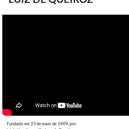
ESALQ NOTÍCIAS 223/2019 - 110
ANOS DO CENTRO ACADÊMICO
"LUIZ DE QUEIROZ"
Fundado em 23 de maio de 1909, por