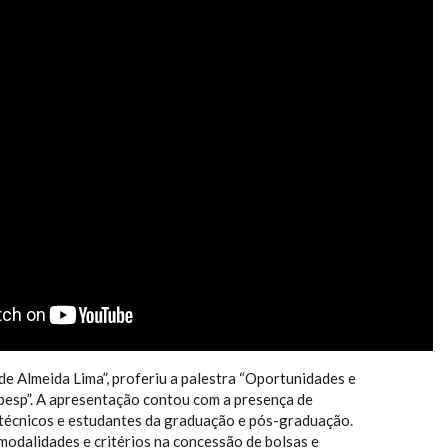
ÍCIAS 290/2022- ESALQ ACOLHE 
IDADES E FINANCIAMENTOS DA F
de Almeida Lima”, proferiu a palestra “Oportunidades e
pesp”. A apresentação contou com a presença de
 técnicos e estudantes da graduação e pós-graduação.
modalidades e critérios na concessão de bolsas e