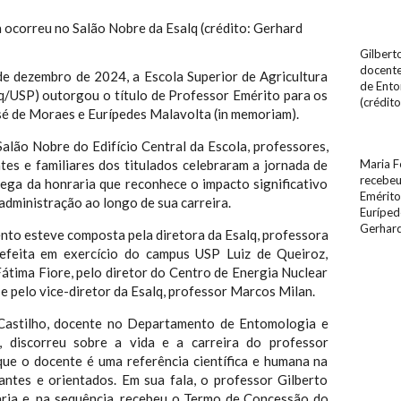
 ocorreu no Salão Nobre da Esalq (crédito: Gerhard
Gilbert
docente
e dezembro de 2024, a Escola Superior de Agricultura
de Ento
lq/USP) outorgou o título de Professor Emérito para os
(crédito
sé de Moraes e Eurípedes Malavolta (in memoriam).
alão Nobre do Edifício Central da Escola, professores,
tes e familiares dos titulados celebraram a jornada de
Maria F
recebeu
ega da honraria que reconhece o impacto significativo
Emérito
 administração ao longo de sua carreira.
Euríped
Gerhard
nto esteve composta pela diretora da Esalq, professora
prefeita em exercício do campus USP Luiz de Queiroz,
átima Fiore, pelo diretor do Centro de Energia Nuclear
 e pelo vice-diretor da Esalq, professor Marcos Milan.
astilho, docente no Departamento de Entomologia e
, discorreu sobre a vida e a carreira do professor
que o docente é uma referência científica e humana na
antes e orientados. Em sua fala, o professor Gilberto
ria e, na sequência, recebeu o Termo de Concessão do