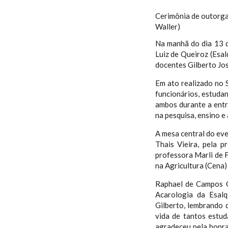
Cerimônia de outorga
Waller)
Na manhã do dia 13 d
Luiz de Queiroz (Esa
docentes Gilberto Jo
Em ato realizado no S
funcionários, estudan
ambos durante a entr
na pesquisa, ensino e
A mesa central do eve
Thais Vieira, pela 
professora Marli de F
na Agricultura (Cena)
Raphael de Campos C
Acarologia da Esalq
Gilberto, lembrando 
vida de tantos estud
agradeceu pela honra