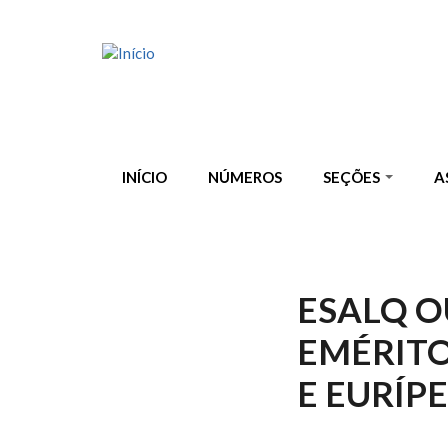
Pular para o conteúdo principal
INÍCIO
NÚMEROS
SEÇÕES
A
ESALQ O
EMÉRITO
E EURÍP