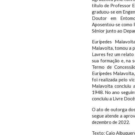
título de Professor E
graduou-se em Engen
Doutor em Entomolo
Aposentou-se como P
Sênior junto ao Depa
Eurípedes Malavolt
Malavolta, tomou a pa
Lavres fez um relato
sua formação e, na s
Termo de Concessão 
Eurípedes Malavolta,
foi realizada pelo vi
Malavolta concluiu
1948. No ano seguint
concluiu a Livre Docê
O ato de outorga dos 
segue atende a aprov
dezembro de 2022.
Texto: Caio Albuque