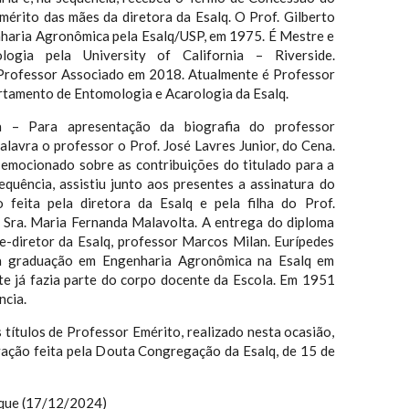
mérito das mães da diretora da Esalq. O Prof. Gilberto
haria Agronômica pela Esalq/USP, em 1975. É Mestre e
gia pela University of California – Riverside.
rofessor Associado em 2018. Atualmente é Professor
rtamento de Entomologia e Acarologia da Esalq.
a – Para apresentação da biografia do professor
lavra o professor o Prof. José Lavres Junior, do Cena.
 emocionado sobre as contribuições do titulado para a
equência, assistiu junto aos presentes a assinatura do
feita pela diretora da Esalq e pela filha do Prof.
 Sra. Maria Fernanda Malavolta. A entrega do diploma
ce-diretor da Esalq, professor Marcos Milan. Eurípedes
 a graduação em Engenharia Agronômica na Esalq em
e já fazia parte do corpo docente da Escola. Em 1951
ncia.
títulos de Professor Emérito, realizado nesta ocasião,
ação feita pela Douta Congregação da Esalq, de 15 de
rque (17/12/2024)