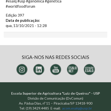
#esalq #usp #genômica #genética
#worldfoodforum
Edição 397
Data de publicação:
qua, 13/10/2021 - 12:28
SIGA-NOS NAS REDES SOCIAIS
Escola Superior de Agricultura "Luiz de Queiroz" - USP
Divisão de Comunicação (DvComun)
Av. Pádua Dias, nº 11 – Piracicaba/SP 13418-900
Tel: (19) 3429.4485 E-mail:
acom.esalq@usp.br