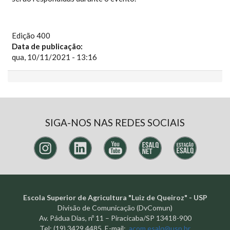
Edição 400
Data de publicação:
qua, 10/11/2021 - 13:16
SIGA-NOS NAS REDES SOCIAIS
Escola Superior de Agricultura "Luiz de Queiroz" - USP
Divisão de Comunicação (DvComun)
Av. Pádua Dias, nº 11 – Piracicaba/SP 13418-900
Tel: (19) 3429.4485 E-mail:
acom.esalq@usp.br