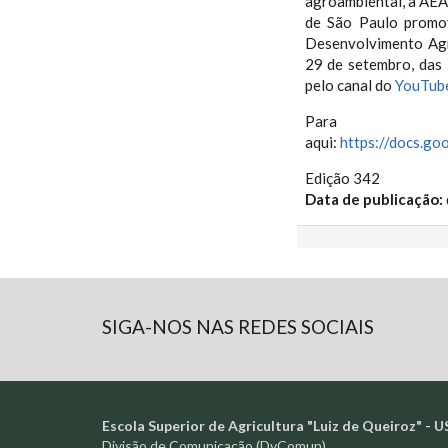
agroambiental, a AE
de São Paulo promov
Desenvolvimento Agr
29 de setembro, das
pelo canal do
YouTub
Para i
aqui:
https://docs.
Edição 342
Data de publicação:
SIGA-NOS NAS REDES SOCIAIS
Escola Superior de Agricultura "Luiz de Queiroz" - U
Divisão de Comunicação (DvComun)