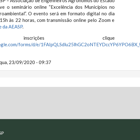
ASP – Associação de Engenheiros Agrônomos do Estado
e o seminário online “Excelência dos Municípios no
oambiental”. O evento será em formato digital no dia
 15h às 22 horas, com transmissão online pelo Zoom e
e da AEASP
.
nscrições clique
google.com/forms/d/e/1FAIpQLSdlu25lhGC2oNTEYDccYP6YPO6BX_U
qua, 23/09/2020 - 09:37
SP