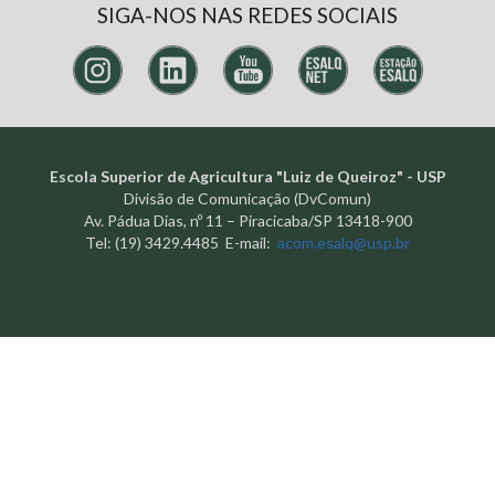
SIGA-NOS NAS REDES SOCIAIS
Escola Superior de Agricultura "Luiz de Queiroz" - USP
Divisão de Comunicação (DvComun)
Av. Pádua Dias, nº 11 – Piracicaba/SP 13418-900
Tel: (19) 3429.4485 E-mail:
acom.esalq@usp.br