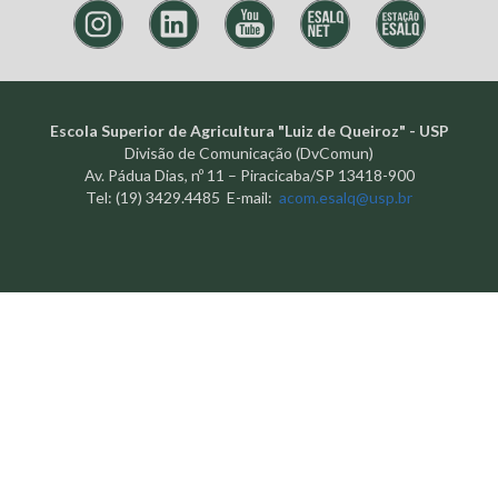
Escola Superior de Agricultura "Luiz de Queiroz" - USP
Divisão de Comunicação (DvComun)
Av. Pádua Dias, nº 11 – Piracicaba/SP 13418-900
Tel: (19) 3429.4485 E-mail:
acom.esalq@usp.br