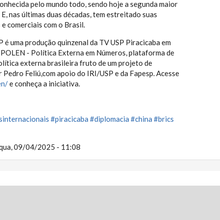
reconhecida pelo mundo todo, sendo hoje a segunda maior
E, nas últimas duas décadas, tem estreitado suas
 e comerciais com o Brasil.
P é uma produção quinzenal da TV USP Piracicaba em
l POLEN - Política Externa em Números, plataforma de
lítica externa brasileira fruto de um projeto de
r Pedro Feliú,com apoio do IRI/USP e da Fapesp. Acesse
en/
e conheça a iniciativa.
sinternacionais
#piracicaba
#diplomacia
#china
#brics
qua, 09/04/2025 - 11:08