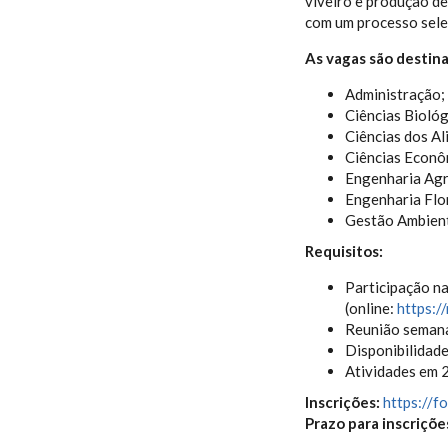
viveiro e produção de
com um processo sele
As vagas são destina
Administração;
Ciências Biológ
Ciências dos Al
Ciências Econô
Engenharia Ag
Engenharia Flor
Gestão Ambient
Requisitos:
Participação n
(online:
https:/
Reunião semana
Disponibilidade
Atividades em 
Inscrições:
https://
Prazo para inscriçõe