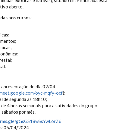
 mudas exóticas e nativas), situado em Piracicaba está
tivo aberto.
das aos cursos:
icas;
imentos;
micas;
ronômica;
estal;
al.
a apresentação do dia 02/04
/meet.google.com/oyc-mq
fy-ocf
);
l de segunda às 18h10;
 de 4 horas semanais para as atividades do grupo;
2 sábados por mês.
forms.gle/gGsGS18wSsYw
L6rZ6
s:
05/04/2024