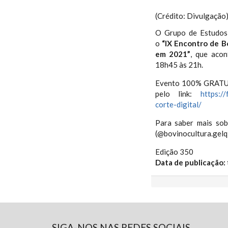
(Crédito: Divulgação
O Grupo de Estudos 
o
“IX Encontro de B
em 2021”
, que aco
18h45 às 21h.
Evento 100% GRATUIT
pelo link:
https:/
corte-digital/
Para saber mais sob
(@bovinocultura.gelq
Edição 350
Data de publicação:
SIGA-NOS NAS REDES SOCIAIS