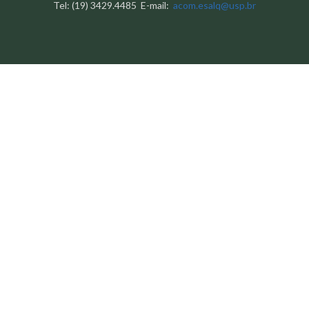
Tel: (19) 3429.4485 E-mail:
acom.esalq@usp.br