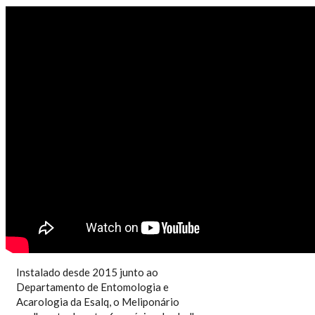
LUGARES DO CAMPUS -
MELIPONÁRIO
Instalado desde 2015 junto ao
Departamento de Entomologia e
Acarologia da Esalq, o Meliponário