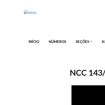
Pular para o conteúdo principal
INÍCIO
NÚMEROS
SEÇÕES
A
NCC 143/
NCC 143/2