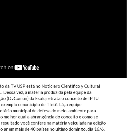
 da TV USP está no Noticiero Cientifico y Cultural
 Dessa vez, a matéria produzida pela equipe da
ão (DvComun) da Esalq retrata o conceito de IPTU
xemplo o município de TIetê. Lá, a equipe
etário municipal de defesa do meio-ambiente para
 melhor qual a abrangência do conceito e como se
O resultado você confere na matéria veiculada na edição
o ar em mais de 40 países no último domingo, dia 16/6.