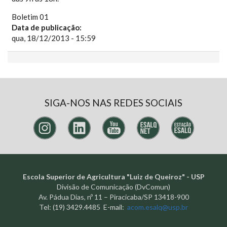
Boletim 01
Data de publicação:
qua, 18/12/2013 - 15:59
SIGA-NOS NAS REDES SOCIAIS
Escola Superior de Agricultura "Luiz de Queiroz" - USP
Divisão de Comunicação (DvComun)
Av. Pádua Dias, nº 11 – Piracicaba/SP 13418-900
Tel: (19) 3429.4485 E-mail:
acom.esalq@usp.br