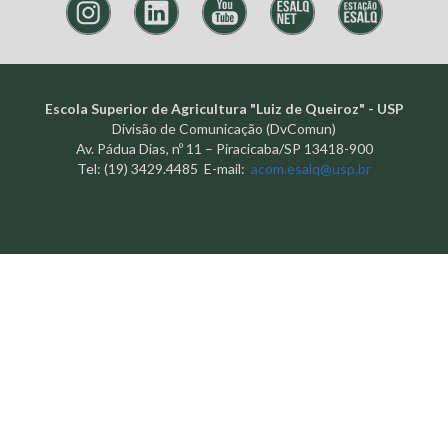
Escola Superior de Agricultura "Luiz de Queiroz" - USP
Divisão de Comunicação (DvComun)
Av. Pádua Dias, nº 11 – Piracicaba/SP 13418-900
Tel: (19) 3429.4485 E-mail:
acom.esalq@usp.br