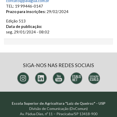
contato@paiagua.com.br
TEL: 19 99446-0147
Prazo para inscrições:
29/02/2024
Edição 513
Data de publicação:
seg, 29/01/2024 - 08:02
SIGA-NOS NAS REDES SOCIAIS
Escola Superior de Agricultura "Luiz de Queiroz" - USP
Divisão de Comunicação (DvComun)
Av. Pádua Dias, nº 11 – Piracicaba/SP 13418-900