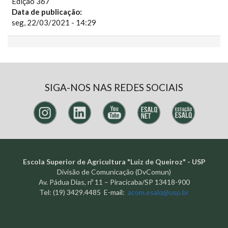
Edição 367
Data de publicação:
seg, 22/03/2021 - 14:29
SIGA-NOS NAS REDES SOCIAIS
Escola Superior de Agricultura "Luiz de Queiroz" - USP
Divisão de Comunicação (DvComun)
Av. Pádua Dias, nº 11 – Piracicaba/SP 13418-900
Tel: (19) 3429.4485 E-mail:
acom.esalq@usp.br