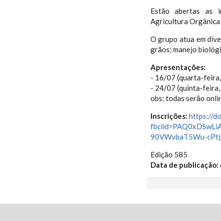
Estão abertas as i
Agricultura Orgânic
O grupo atua em dive
grãos; manejo biológi
Apresentações:
- 16/07 (quarta-feira
- 24/07 (quinta-feira,
obs: todas serão onli
Inscrições:
https:/
fbclid=PAQ0xDSwL
90VWvbaT5Wu-cPtj
Edição 585
Data de publicação: