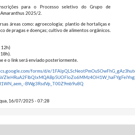
nscrições para o Processo seletivo do Grupo de
a Amaranthus 2025/2.
rsas áreas como: agroecologia; plantio de hortaliças e
co de pragas e doenças; cultivo de alimentos orgânicos.
, 12h)
 18h).
ne e o link será enviado posteriormente.
/docs.google.com/forms/d/e/1FAIpQLScNeotPmOuSOwFhG_gAz
iAVZleHRuA2FlbQIxMQABp5UOFloZo6MMz4OH1W_haFYgFeiYngX
l1WN_aem_-BWg3RsdVp_T00Z9mb9u8Q
qua, 16/07/2025 - 07:28