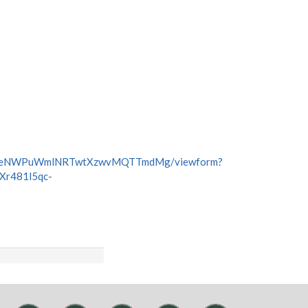
3huteNWPuWmlNRTwtXzwvMQTTmdMg/viewform?
r481l5qc-