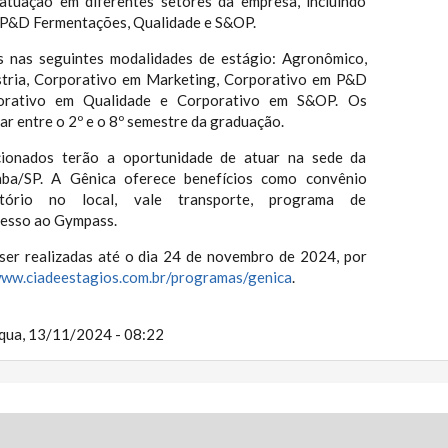
 atuação em diferentes setores da empresa, incluindo
, P&D Fermentações, Qualidade e S&OP.
s nas seguintes modalidades de estágio: Agronômico,
stria, Corporativo em Marketing, Corporativo em P&D
orativo em Qualidade e Corporativo em S&OP. Os
r entre o 2º e o 8º semestre da graduação.
cionados terão a oportunidade de atuar na sede da
aba/SP. A Gênica oferece benefícios como convênio
eitório no local, vale transporte, programa de
cesso ao Gympass.
ser realizadas até o dia 24 de novembro de 2024, por
www.ciadeestagios.com.
br/programas/genica
.
qua, 13/11/2024 - 08:22