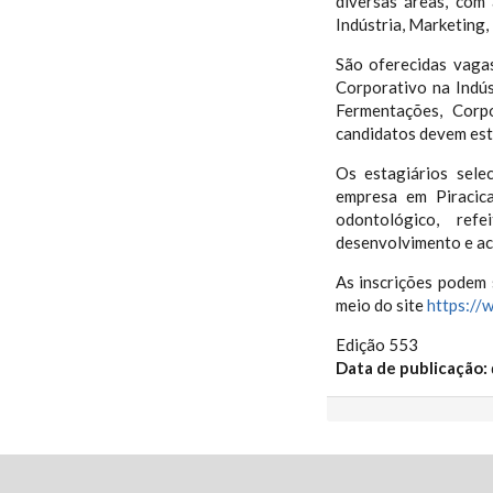
diversas áreas, com
Indústria, Marketing
São oferecidas vaga
Corporativo na Indú
Fermentações, Corp
candidatos devem esta
Os estagiários sele
empresa em Piracic
odontológico, ref
desenvolvimento e a
As inscrições podem 
meio do site
https://
Edição 553
Data de publicação: