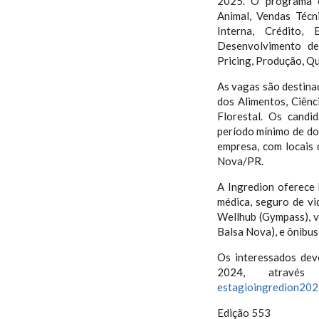
2025. O programa o
Animal, Vendas Técn
Interna, Crédito,
Desenvolvimento de 
Pricing, Produção, Qu
As vagas são destina
dos Alimentos, Ciên
Florestal. Os candi
período mínimo de doi
empresa, com locais
Nova/PR.
A Ingredion oferece 
médica, seguro de vid
Wellhub (Gympass), v
Balsa Nova), e ônibu
Os interessados dev
2024, atrav
estagioingredion202
Edição 553