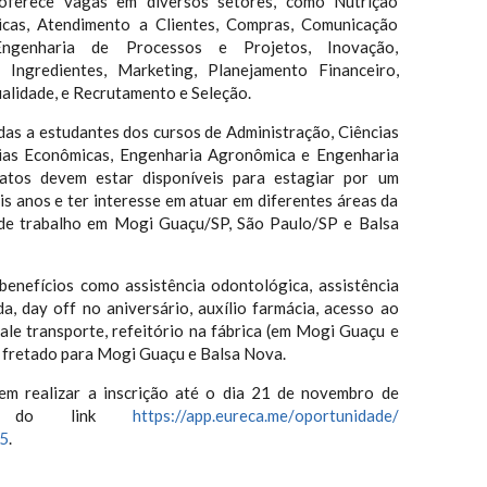
ferece vagas em diversos setores, como Nutrição
icas, Atendimento a Clientes, Compras, Comunicação
 Engenharia de Processos e Projetos, Inovação,
Ingredientes, Marketing, Planejamento Financeiro,
alidade, e Recrutamento e Seleção.
das a estudantes dos cursos de Administração, Ciências
cias Econômicas, Engenharia Agronômica e Engenharia
datos devem estar disponíveis para estagiar por um
s anos e ter interesse em atuar em diferentes áreas da
 de trabalho em Mogi Guaçu/SP, São Paulo/SP e Balsa
benefícios como assistência odontológica, assistência
a, day off no aniversário, auxílio farmácia, acesso ao
ale transporte, refeitório na fábrica (em Mogi Guaçu e
s fretado para Mogi Guaçu e Balsa Nova.
em realizar a inscrição até o dia 21 de novembro de
és do link
https://app.eureca.me/
oportunidade/
5
.