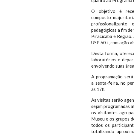
quanto ao Programa d
O objetivo é rec
composto majoritari
profissionalizante
pedagógicas a fim de 
Piracicaba e Região.
USP 60+, com ação vis
Desta forma, oferec
laboratórios e depa
envolvendo suas área
A programação será
a sexta-feira, no p
às 17h.
As visitas serão agen
sejam programadas at
os visitantes agrup
Museu e os grupos d
todos os participan
totalizando aproxi