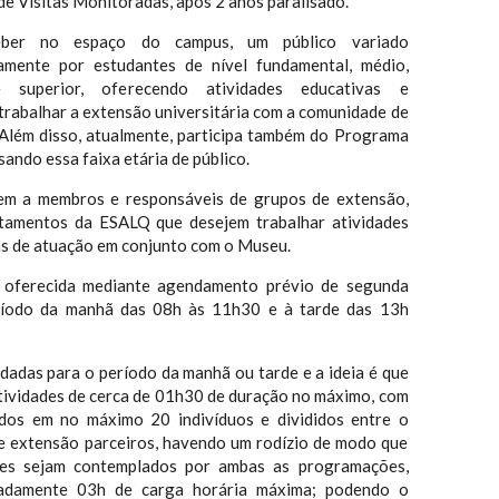
e Visitas Monitoradas, após 2 anos paralisado.
eber no espaço do campus, um público variado
amente por estudantes de nível fundamental, médio,
 e superior, oferecendo atividades educativas e
trabalhar a extensão universitária com a comunidade de
 Além disso, atualmente, participa também do Programa
ando essa faixa etária de público.
em a membros e responsáveis de grupos de extensão,
rtamentos da ESALQ que desejem trabalhar atividades
s de atuação em conjunto com o Museu.
 oferecida mediante agendamento prévio de segunda
eríodo da manhã das 08h às 11h30 e à tarde das 13h
dadas para o período da manhã ou tarde e a ideia é que
ividades de cerca de 01h30 de duração no máximo, com
ados em no máximo 20 indivíduos e divididos entre o
e extensão parceiros, havendo um rodízio de modo que
tes sejam contemplados por ambas as programações,
madamente 03h de carga horária máxima; podendo o