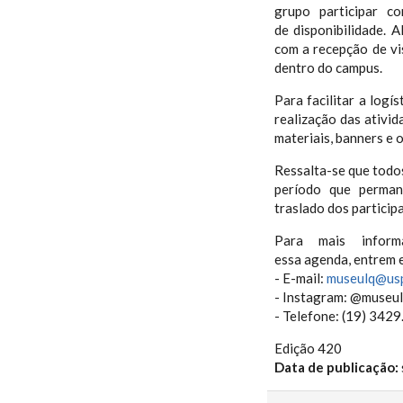
grupo participar c
de disponibilidade. 
com a recepção de vi
dentro do campus.
Para facilitar a log
realização das ativi
materiais, banners e 
Ressalta-se que todo
período que permane
traslado dos participa
Para mais inform
essa agenda, entrem e
- E-mail:
museulq@usp
- Instagram: @museu
- Telefone: (19) 342
Edição 420
Data de publicação: