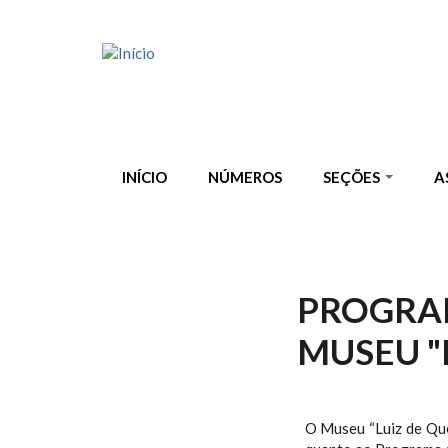
Pular para o conteúdo principal
INÍCIO
NÚMEROS
SEÇÕES
A
PROGRAM
MUSEU "
O Museu “Luiz de Que