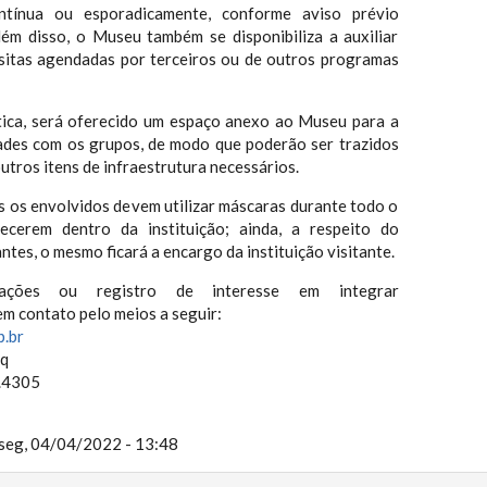
ontínua ou esporadicamente, conforme aviso prévio
Além disso, o Museu também se disponibiliza a auxiliar
sitas agendadas por terceiros ou de outros programas
ística, será oferecido um espaço anexo ao Museu para a
dades com os grupos, de modo que poderão ser trazidos
outros itens de infraestrutura necessários.
s os envolvidos devem utilizar máscaras durante todo o
cerem dentro da instituição; ainda, a respeito do
ntes, o mesmo ficará a encargo da instituição visitante.
ações ou registro de interesse em integrar
m contato pelo meios a seguir:
.br
lq
9.4305
seg, 04/04/2022 - 13:48