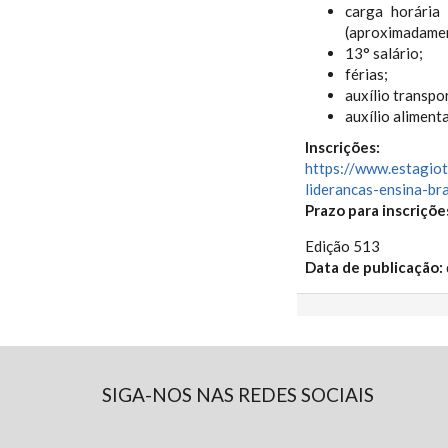
carga horária
(aproximadamen
13° salário;
férias;
auxílio transpo
auxílio aliment
Inscrições:
https://www.estagiot
liderancas-ensina-
bra
Prazo para inscriçõe
Edição 513
Data de publicação:
SIGA-NOS NAS REDES SOCIAIS