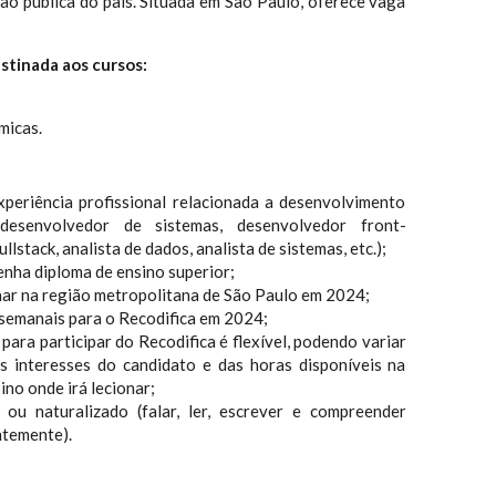
ão pública do país. Situada em São Paulo, oferece vaga
stinada aos cursos:
micas.
xperiência profissional relacionada a desenvolvimento
desenvolvedor de sistemas, desenvolvedor front-
lstack, analista de dados, analista de sistemas, etc.);
enha diploma de ensino superior;
lhar na região metropolitana de São Paulo em 2024;
semanais para o Recodifica em 2024;
 para participar do Recodifica é flexível, podendo variar
 interesses do candidato e das horas disponíveis na
ino onde irá lecionar;
o ou naturalizado (falar, ler, escrever e compreender
ntemente).