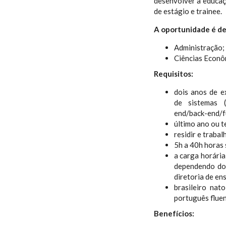
desenvolver a educaç
de estágio e trainee.
A oportunidade é de
Administração;
Ciências Econô
Requisitos:
dois anos de e
de sistemas (
end/back-end/ful
último ano ou t
residir e traba
5h a 40h horas 
a carga horária
dependendo dos
diretoria de ens
brasileiro nat
português flue
Benefícios: