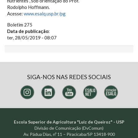
nutrientes”, sob orientação do Prof.
Rodolpho Hoffmann.
Acesse:
www.esalq.usp.br/pg
Boletim 275
Data de publicação:
ter, 28/05/2019 - 08:07
SIGA-NOS NAS REDES SOCIAIS
Escola Superior de Agricultura "Luiz de Queiroz" - USP
Divisão de Comunicação (DvComun)
Av. Pádua Dias, nº 11 – Piracicaba/SP 13418-900