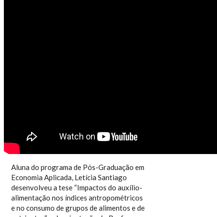
TESE DESTAQUE - LETÍCIA
SANTIAGO
Aluna do programa de Pós-Graduação em
Economia Aplicada, Letícia Santiago
desenvolveu a tese “Impactos do auxílio-
alimentação nos índices antropométricos
e no consumo de grupos de alimentos e de