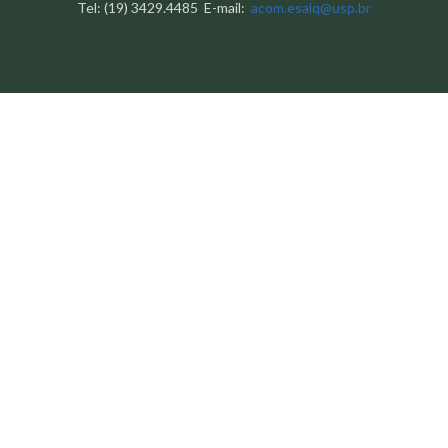
Tel: (19) 3429.4485 E-mail:
acom.esalq@usp.br