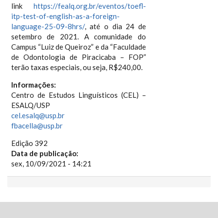
link
https://fealq.org.br/eventos/toefl-
itp-test-of-english-as-a-foreign-
language-25-09-8hrs/
, até o dia 24 de
setembro de 2021. A comunidade do
Campus “Luiz de Queiroz” e da “Faculdade
de Odontologia de Piracicaba – FOP”
terão taxas especiais, ou seja, R$240,00.
Informações:
Centro de Estudos Linguísticos (CEL) –
ESALQ/USP
cel.esalq@usp.br
fbacella@usp.br
Edição 392
Data de publicação:
sex, 10/09/2021 - 14:21