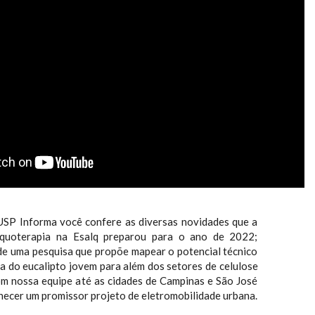
USP Informa você confere as diversas novidades que a
Equoterapia na Esalq preparou para o ano de 2022;
de uma pesquisa que propõe mapear o potencial técnico
a do eucalipto jovem para além dos setores de celulose
com nossa equipe até as cidades de Campinas e São José
ecer um promissor projeto de eletromobilidade urbana.