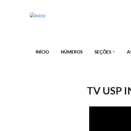
Pular para o conteúdo principal
INÍCIO
NÚMEROS
SEÇÕES
A
TV USP 
TV USP IN