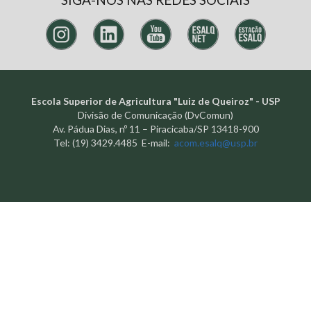
Escola Superior de Agricultura "Luiz de Queiroz" - USP
Divisão de Comunicação (DvComun)
Av. Pádua Dias, nº 11 – Piracicaba/SP 13418-900
Tel: (19) 3429.4485 E-mail:
acom.esalq@usp.br