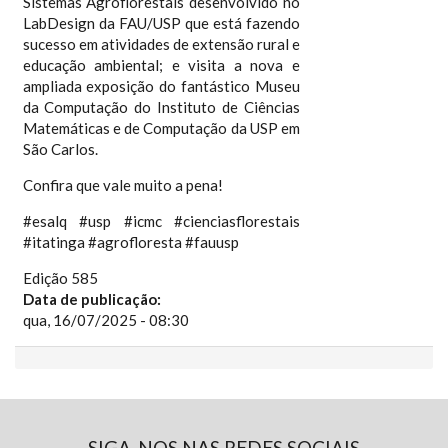
Sistemas Agroflorestais desenvolvido no
LabDesign da FAU/USP que está fazendo
sucesso em atividades de extensão rural e
educação ambiental; e visita a nova e
ampliada exposição do fantástico Museu
da Computação do Instituto de Ciências
Matemáticas e de Computação da USP em
São Carlos.
Confira que vale muito a pena!
#esalq #usp #icmc #cienciasflorestais
#itatinga #agrofloresta #fauusp
Edição 585
Data de publicação:
qua, 16/07/2025 - 08:30
SIGA-NOS NAS REDES SOCIAIS