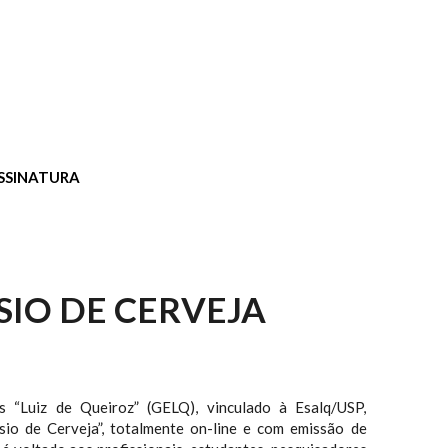
SSINATURA
SIO DE CERVEJA
 “Luiz de Queiroz” (GELQ), vinculado à Esalq/USP,
sio de Cerveja”, totalmente on-line e com emissão de