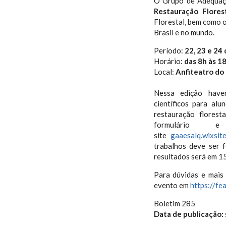
O Grupo de Adequaçã
Restauração Flores
Florestal, bem como o
Brasil e no mundo.
Período:
22, 23 e 24
Horário:
das 8h às 1
Local:
Anfiteatro do
Nessa edição have
científicos para al
restauração florest
formulário
site
gaaesalq.wixsit
trabalhos deve ser 
resultados será em 15
Para dúvidas e mais
evento em
https://fe
Boletim 285
Data de publicação: