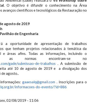
o Ambiental (Gade) realizará o
VII Workshop sobre
tal
. O objetivo é difundir o conhecimento na Área
s avanços científicos e tecnológicos da Restauração no
 de agosto de 2019
8h
 Pavilhão de Engenharia
rá a oportunidade de apresentação de trabalhos
unos que tenham projetos relacionados à temática da
al e áreas afins. Todas as informações, incluindo o
 e as normas encontram-se no
e.com/gade/submissao-de-trabalhos
. A submissão de
feita até 10 de agosto de 2019 e a divulgação dos
 de agosto..
 informações:
gaaesalq@gmail.com
. Inscrições para o
alq.org.br/informacoes-do-evento/?id=886
sex, 02/08/2019 - 11:06