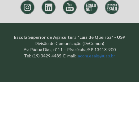
Escola Superior de Agricultura "Luiz de Queiroz" - USP
Divisão de Comunicação (DvComun)
Av. Pádua Dias, nº 11 – Piracicaba/SP 13418-900
Tel: (19) 3429.4485 E-mail:
acom.esalq@usp.br