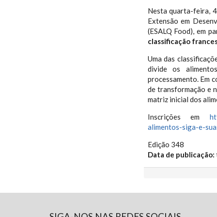
Nesta quarta-feira, 
Extensão em Desenv
(ESALQ Food), em par
classificação france
Uma das classificaç
divide os aliment
processamento. Em co
de transformação e n
matriz inicial dos ali
Inscrições em
ht
alimentos-siga-e-sua
Edição 348
Data de publicação:
SIGA-NOS NAS REDES SOCIAIS