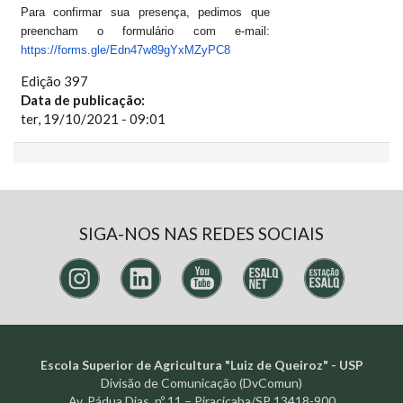
Para confirmar sua presença, pedimos que
preencham o formulário com e-mail:
https://forms.gle/
Edn47w89gYxMZyPC8
Edição 397
Data de publicação:
ter, 19/10/2021 - 09:01
SIGA-NOS NAS REDES SOCIAIS
Escola Superior de Agricultura "Luiz de Queiroz" - USP
Divisão de Comunicação (DvComun)
Av. Pádua Dias, nº 11 – Piracicaba/SP 13418-900