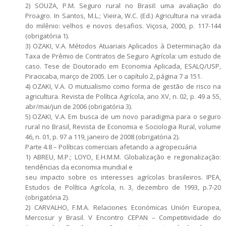
2) SOUZA, P.M. Seguro rural no Brasil: uma avaliação do
Proagro. In Santos, M.L.; Vieira, W.C. (Ed.) Agricultura na virada
do milênio: velhos e novos desafios. Viçosa, 2000, p. 117-144
(obrigatória 1).
3) OZAKI, V.A. Métodos Atuariais Aplicados à Determinação da
Taxa de Prêmio de Contratos de Seguro Agrícola: um estudo de
caso. Tese de Doutorado em Economia Aplicada, ESALQ/USP,
Piracicaba, março de 2005. Ler o capítulo 2, página 7 a 151.
4) OZAKI, V.A. O mutualismo como forma de gestão de risco na
agricultura. Revista de Política Agrícola, ano XV, n. 02, p. 49 a 55,
abr/mai/jun de 2006 (obrigatória 3).
5) OZAKI, V.A. Em busca de um novo paradigma para o seguro
rural no Brasil, Revista de Economia e Sociologia Rural, volume
46, n. 01, p. 97 a 119, janeiro de 2008 (obrigatória 2).
Parte 4.8 – Políticas comerciais afetando a agropecuária
1) ABREU, M.P.; LOYO, E.H.M.M. Globalização e regionalização:
tendências da economia mundial e
seu impacto sobre os interesses agrícolas brasileiros. IPEA,
Estudos de Política Agrícola, n. 3, dezembro de 1993, p.7-20
(obrigatória 2).
2) CARVALHO, F.M.A. Relaciones Económicas Unión Europea,
Mercosur y Brasil. V Encontro CEPAN – Competitividade do