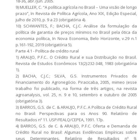
18-36, abr./jun. 2005.
9) MUELLER, C. “A política agrícola no Brasil – Uma visão de longo
prazo”, In Revista de Política Agrícola, Ano XIX, Edição Especial,
julho de 2010, p. 9 a 23 (obrigatória 4).
10) SCHWANTES, F.; BACHA, C.J.C. Análise da formulação da
política de garantia de preços mínimos no Brasil pela ótica da
economia política, In Nova Economia, Belo Horizonte, v.29 n.1
p.161-192, 2019 (obrigatória 5).
Parte 4.1 - Política de crédito rural
1) ARAUJO, P.F.C.. O Crédito Rural e sua Distribuição no Brasil.
Revista de Estudos Econômicos 13(2):232-348, 1983 (obrigatória
1).
2) BACHA, C.J.C.; SILVA, G.S. Instrumentos Privados de
Financiamento do Agronegócio. Piracicaba, 2005, mimeo (esse
trabalho foi publicado, na forma de três artigos, na revista
agroanalysis, vol. 25, n. 9 e 10, setembro e outubro de 2005
(obrigatória 3).
3) BARROS, G.S. de C. & ARAUJO, P.F.C. A Política de Crédito Rural
no Brasil: Perspectivas para os Anos 90. Relatório de
Resultados nº 11. USP/FEALQ/CEPEA, 1991. 17p.
4) BARROS, G.S. de C. & ARAUJO, P.F.C. Oferta e Demanda de
Crédito Rural no Brasil: Algumas Evidências Empíricas sobre
seus Determinantes. Relatório de Resultados nº 9.