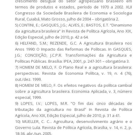
crescimento desigual do setor agropecuário brasileiro em
termos de produtos e estados, período de 1970 a 2002. XLII
Congresso da Sociedade Brasileira de Economia e Sociologia
Rural, Cuiabá, Mato Grosso, julho de 2004 – obrigatória 2.
5) CONTINI, E.; GASQUES, J.G.; ALVES, E.; BASTOS, E.T. “Dinamismo
da agricultura brasileira” In Revista de Política Agrícola, Ano XIX,
Edição Especial, julho de 2010, p. 42 a 64.
6) HELFAND, S.M.; REZENDE, G.C. A Agricultura Brasileira nos
Anos 1990: O Impacto das Reformas de Políticas. In GASQUES,
J.G.; CONCEIÇÃO, J.C.P.R. Transformações da Agricultura e
Políticas Públicas. Brasília: IPEA, 2001, p. 247-301 – obrigatória 3.
7) HOMEM DE MELO, F. O Plano Real e a agricultura brasileira:
perspectivas. Revista de Economia Política, v. 19, n. 4 (76),
out./dez. 1999.
8) HOMEM DE MELO, F. Os efeitos negativos da política cambial
sobre a agricultura brasileira. Economia Aplicada, v. 3, número
especial, 1999.
9) LOPES, I.V.; LOPES, M.R. “O fim das cinco décadas de
tributação da agricultura no Brasil” In Revista de Política
Agrícola, Ano XIX, Edição Especial, julho de 2010, p. 31 a 41.
10) MUELLER, C. C... Agricultura, desenvolvimento agrário e o
Governo Lula. Revista de Política Agrícola, Brasília, v. 14, n. 2, p.
18-36, abr./jun. 2005.