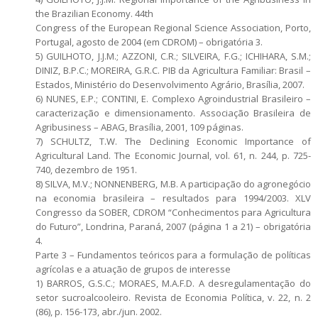
the Brazilian Economy. 44th
Congress of the European Regional Science Association, Porto,
Portugal, agosto de 2004 (em CDROM) – obrigatória 3.
5) GUILHOTO, J.J.M.; AZZONI, C.R.; SILVEIRA, F.G.; ICHIHARA, S.M.;
DINIZ, B.P.C.; MOREIRA, G.R.C. PIB da Agricultura Familiar: Brasil –
Estados, Ministério do Desenvolvimento Agrário, Brasília, 2007.
6) NUNES, E.P.; CONTINI, E. Complexo Agroindustrial Brasileiro –
caracterização e dimensionamento. Associação Brasileira de
Agribusiness – ABAG, Brasília, 2001, 109 páginas.
7) SCHULTZ, T.W. The Declining Economic Importance of
Agricultural Land. The Economic Journal, vol. 61, n. 244, p. 725-
740, dezembro de 1951.
8) SILVA, M.V.; NONNENBERG, M.B. A participação do agronegócio
na economia brasileira – resultados para 1994/2003. XLV
Congresso da SOBER, CDROM “Conhecimentos para Agricultura
do Futuro”, Londrina, Paraná, 2007 (página 1 a 21) – obrigatória
4.
Parte 3 – Fundamentos teóricos para a formulação de políticas
agrícolas e a atuação de grupos de interesse
1) BARROS, G.S.C.; MORAES, M.A.F.D. A desregulamentação do
setor sucroalcooleiro. Revista de Economia Política, v. 22, n. 2
(86), p. 156-173, abr./jun. 2002.