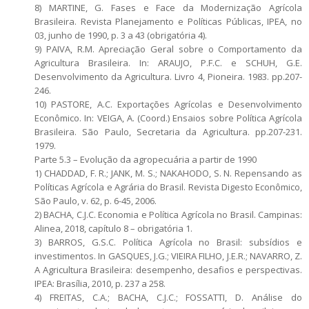
8) MARTINE, G. Fases e Face da Modernização Agrícola
Brasileira. Revista Planejamento e Políticas Públicas, IPEA, no
03, junho de 1990, p. 3 a 43 (obrigatória 4).
9) PAIVA, R.M. Apreciação Geral sobre o Comportamento da
Agricultura Brasileira. In: ARAUJO, P.F.C. e SCHUH, G.E.
Desenvolvimento da Agricultura. Livro 4, Pioneira. 1983. pp.207-
246.
10) PASTORE, A.C. Exportações Agrícolas e Desenvolvimento
Econômico. In: VEIGA, A. (Coord.) Ensaios sobre Política Agrícola
Brasileira. São Paulo, Secretaria da Agricultura. pp.207-231.
1979.
Parte 5.3 – Evolução da agropecuária a partir de 1990
1) CHADDAD, F. R.; JANK, M. S.; NAKAHODO, S. N. Repensando as
Políticas Agrícola e Agrária do Brasil. Revista Digesto Econômico,
São Paulo, v. 62, p. 6-45, 2006.
2) BACHA, C.J.C. Economia e Política Agrícola no Brasil. Campinas:
Alinea, 2018, capítulo 8 – obrigatória 1.
3) BARROS, G.S.C. Política Agrícola no Brasil: subsídios e
investimentos. In GASQUES, J.G.; VIEIRA FILHO, J.E.R.; NAVARRO, Z.
A Agricultura Brasileira: desempenho, desafios e perspectivas.
IPEA: Brasília, 2010, p. 237 a 258.
4) FREITAS, C.A.; BACHA, C.J.C.; FOSSATTI, D. Análise do