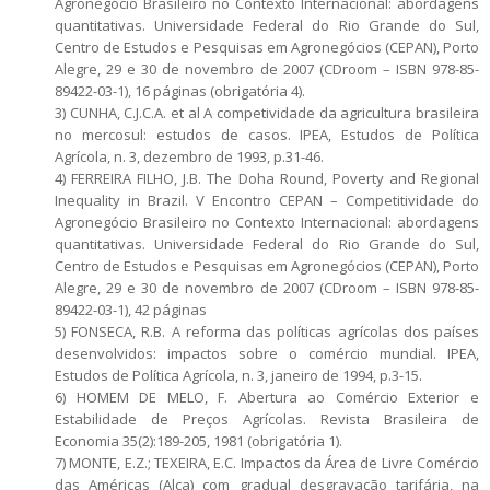
Agronegócio Brasileiro no Contexto Internacional: abordagens
quantitativas. Universidade Federal do Rio Grande do Sul,
Centro de Estudos e Pesquisas em Agronegócios (CEPAN), Porto
Alegre, 29 e 30 de novembro de 2007 (CDroom – ISBN 978-85-
89422-03-1), 16 páginas (obrigatória 4).
3) CUNHA, C.J.C.A. et al A competividade da agricultura brasileira
no mercosul: estudos de casos. IPEA, Estudos de Política
Agrícola, n. 3, dezembro de 1993, p.31-46.
4) FERREIRA FILHO, J.B. The Doha Round, Poverty and Regional
Inequality in Brazil. V Encontro CEPAN – Competitividade do
Agronegócio Brasileiro no Contexto Internacional: abordagens
quantitativas. Universidade Federal do Rio Grande do Sul,
Centro de Estudos e Pesquisas em Agronegócios (CEPAN), Porto
Alegre, 29 e 30 de novembro de 2007 (CDroom – ISBN 978-85-
89422-03-1), 42 páginas
5) FONSECA, R.B. A reforma das políticas agrícolas dos países
desenvolvidos: impactos sobre o comércio mundial. IPEA,
Estudos de Política Agrícola, n. 3, janeiro de 1994, p.3-15.
6) HOMEM DE MELO, F. Abertura ao Comércio Exterior e
Estabilidade de Preços Agrícolas. Revista Brasileira de
Economia 35(2):189-205, 1981 (obrigatória 1).
7) MONTE, E.Z.; TEXEIRA, E.C. Impactos da Área de Livre Comércio
das Américas (Alca) com gradual desgravação tarifária, na