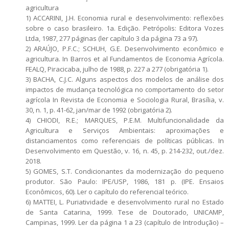
agricultura
1) ACCARINI, J.H. Economia rural e desenvolvimento: reflexões
sobre o caso brasileiro. 1a. Edição. Petrópolis: Editora Vozes
Ltda, 1987, 277 páginas (ler capítulo 3 da página 73 a 97).
2) ARAÚJO, P.F.C.; SCHUH, G.E. Desenvolvimento econômico e
agricultura. In Barros et al Fundamentos de Economia Agrícola.
FEALQ, Piracicaba, julho de 1988, p. 227 a 277 (obrigatória 1).
3) BACHA, C.J.C. Alguns aspectos dos modelos de análise dos
impactos de mudança tecnológica no comportamento do setor
agrícola In Revista de Economia e Sociologia Rural, Brasília, v.
30, n. 1, p. 41-62, jan/mar de 1992 (obrigatória 2).
4) CHIODI, R.E.; MARQUES, P.E.M. Multifuncionalidade da
Agricultura e Serviços Ambientais: aproximações e
distanciamentos como referenciais de políticas públicas. In
Desenvolvimento em Questão, v. 16, n. 45, p. 214-232, out./dez.
2018.
5) GOMES, S.T. Condicionantes da modernização do pequeno
produtor. São Paulo: IPE/USP, 1986, 181 p. (IPE. Ensaios
Econômicos, 60). Ler o capítulo do referencial teórico.
6) MATTEI, L. Puriatividade e desenvolvimento rural no Estado
de Santa Catarina, 1999. Tese de Doutorado, UNICAMP,
Campinas, 1999. Ler da página 1 a 23 (capítulo de Introdução) –