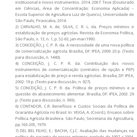
institucional e novos instrumentos. 2014. 206 f. Tese (Doutorado
em Ciências, Área de Concentração: Economia Aplicada) –
Escola Superior de Agricultura Luiz de Queiroz, Universidade de
São Paulo, Piracicaba, 2014.
2) CARVALHO, M. A. de; SILVA, C. R. L. da. Preços mínimos e
estabilização de preços agrícolas. Revista de Economia Política,
São Paulo, v. 13, n. 1, p. 52-63, jan-mar/1993.
3) CONCEIÇÃO, J. C. P. R. da. A necessidade de uma nova política
de comercialização agrícola. Brasília, DF: IPEA, 2009. 20 p. (Texto
para discussão, n. 1440).
4) CONCEIÇÃO, J. C. P. R. da. Contribuição dos novos
instrumentos de comercialização (contratos de opção e PEP)
para estabilização de preço e renda agrícolas. Brasília, DF: IPEA,
2002. 19 p. (Texto para discussão, n. 927).
5) CONCEIÇÃO, J. C. P. R. da. Política de preços mínimos e a
questão do abastecimento alimentar. Brasília, DF: IPEA, 2003. 29
p. (Texto para discussão, n. 993).
6) CONTADOR, C.R. Benefícios e Custos Sociais da Política de
Grarantia Agrícola no Brasil. In: VEIGA, A. (Coord.). Ensaios sobre
Política Agrícola Brasileira. São Paulo, Secretaria da Agricultura,
pp.163-205, 1979.
7) DEL BEL FILHO, E.; BACHA, C.J.C. Avaliação das mudanças na
política de garantia de preços mínimos: período de 1997 a 2004.