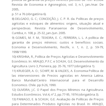
Revista de Economia e Agronegócio, vol. 3, n.1, jan./mar. De
2005,
p. 51 a 76 (obrigatória 6).
8) DELGADO, G. C.; CONCEIÇÃO, J. C. P. R. da. Políticas de preços
agrícolas e estoques de alimentos: origens, situação atual e
perspectivas. Revista Paranaense de Desenvolvimento,
Curitiba, n. 108, p. 25-32, jan./jun. 2005.
9) GOMES, M. F. M.; TEIXEIRA, E. C.; FERREIRA, L. L. A política de
garantia de preços mínimos: custos e benefícios sociais.
Economia e Desenvolvimento, Recife, v. 1, n. 2, p. 59-79,
1998/1999.
10) KRISHNA, R., Política de Preços Agrícolas e Desenvolvimento
Econômico. In: ARAUJO, P.F.C. e SCHUH, G.E. Desenvolvimento da
Agricultura. Livro 3, Pioneira, pp. 35-76, 1977 (obrigatória 1).
11) KRUEGER, A. O.; SCHIFF, M. & VALDES, A. Economia Política de
las intervenciones de Precios agricolas en America Latina.
Banco Mundial/Centro Internacional para el Desarrollo
Economico. Chile. pp.9-26, 1990.
12) OLIVEIRA, J.C. O Papel dos Preços Mínimos na Agricultrura.
Estudos Econômicos. Vol.4, nº 2, pp.77-95, 1974 (obrigatória 3).
13) PANIAGO, E. & SCHUH, G.E. Avaliação de Políticas de Preços
para Determinados Produtos Agrícolas no Brasil. In: ARAUJO,