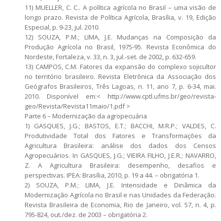
11) MUELLER, C. C.. A política agrícola no Brasil – uma visão de
longo prazo. Revista de Política Agrícola, Brasília, v. 19, Edição
Especial, p. 9-23, jul. 2010.
12) SOUZA, P.M.; LIMA, J.E. Mudanças na Composição da
Produção Agrícola no Brasil, 1975-95. Revista Econômica do
Nordeste, Fortaleza, v. 33, n. 3, jul.-set. de 2002, p. 632-659.
13) CAMPOS, C.M. Fatores da expansão do complexo sojicultor
no território brasileiro. Revista Eletrônica da Associação dos
Geógrafos Brasileiros, Três Lagoas, n. 11, ano 7, p. 6-34, mai.
2010. Disponível em:< http://www.cptl.ufms.br/geo/revista-
geo/Revista/Revista11maio/1.pdf >
Parte 6 – Modernização da agropecuária
1) GASQUES, J.G.; BASTOS, E.T.; BACCHI, M.R.P.; VALDES, C.
Produtividade Total dos Fatores e Transformações da
Agricultura Brasileira: análise dos dados dos Censos
Agropecuários. In GASQUES, J.G.; VIEIRA FILHO, J.E.R.; NAVARRO,
Z. A Agricultura Brasileira: desempenho, desafios e
perspectivas. IPEA: Brasília, 2010, p. 19 a 44. – obrigatória 1.
2) SOUZA, P.M.; LIMA, J.E. Intensidade e Dinâmica da
Modernização Agrícola no Brasil e nas Unidades da Federação.
Revista Brasileira de Economia, Rio de Janeiro, vol. 57, n. 4, p.
795-824, out./dez. de 2003 – obrigatória 2.