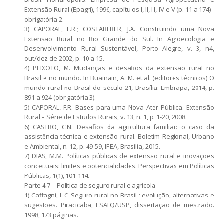
Extensão Rural (Epagri), 1996, capítulos I, II, III, IV e V (p. 11 a 174) -
obrigatória 2.
3) CAPORAL, F.R.; COSTABEBER, J.A. Construindo uma Nova
Extensão Rural no Rio Grande do Sul. In Agroecologia e
Desenvolvimento Rural Sustentável, Porto Alegre, v. 3, n4,
out/dez de 2002, p. 10 a 15.
4) PEIXOTO, M. Mudanças e desafios da extensão rural no
Brasil e no mundo. In Buainain, A. M. et.al. (editores técnicos) O
mundo rural no Brasil do século 21, Brasília: Embrapa, 2014, p.
891 a 924 (obrigatória 3).
5) CAPORAL, F.R. Bases para uma Nova Ater Pública. Extensão
Rural – Série de Estudos Rurais, v. 13, n. 1, p. 1-20, 2008.
6) CASTRO, C.N. Desafios da agricultura familiar: o caso da
assistência técnica e extensão rural. Boletim Regional, Urbano
e Ambiental, n. 12, p. 49-59, IPEA, Brasília, 2015.
7) DIAS, M.M. Políticas públicas de extensão rural e inovações
conceituais: limites e potencialidades. Perspectivas em Políticas
Públicas, 1(1), 101-114.
Parte 4.7 – Política de seguro rural e agrícola
1) Caffagni, L.C. Seguro rural no Brasil : evolução, alternativas e
sugestões. Piracicaba, ESALQ/USP, dissertação de mestrado.
1998, 173 páginas.