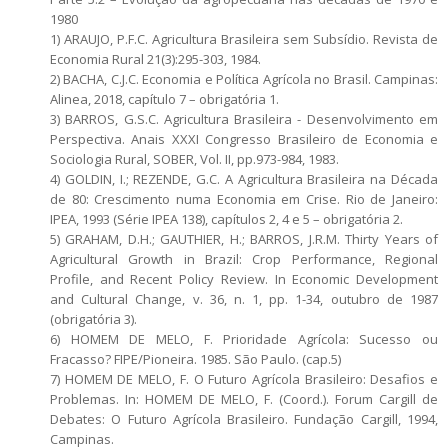
1980
1) ARAUJO, P.F.C. Agricultura Brasileira sem Subsídio. Revista de
Economia Rural 21(3):295-303, 1984.
2) BACHA, C.J.C. Economia e Política Agrícola no Brasil. Campinas:
Alinea, 2018, capítulo 7 – obrigatória 1.
3) BARROS, G.S.C. Agricultura Brasileira - Desenvolvimento em
Perspectiva. Anais XXXI Congresso Brasileiro de Economia e
Sociologia Rural, SOBER, Vol. II, pp.973-984, 1983.
4) GOLDIN, I.; REZENDE, G.C. A Agricultura Brasileira na Década
de 80: Crescimento numa Economia em Crise. Rio de Janeiro:
IPEA, 1993 (Série IPEA 138), capítulos 2, 4 e 5 – obrigatória 2.
5) GRAHAM, D.H.; GAUTHIER, H.; BARROS, J.R.M. Thirty Years of
Agricultural Growth in Brazil: Crop Performance, Regional
Profile, and Recent Policy Review. In Economic Development
and Cultural Change, v. 36, n. 1, pp. 1-34, outubro de 1987
(obrigatória 3).
6) HOMEM DE MELO, F. Prioridade Agrícola: Sucesso ou
Fracasso? FIPE/Pioneira. 1985. São Paulo. (cap.5)
7) HOMEM DE MELO, F. O Futuro Agrícola Brasileiro: Desafios e
Problemas. In: HOMEM DE MELO, F. (Coord.). Forum Cargill de
Debates: O Futuro Agrícola Brasileiro. Fundação Cargill, 1994,
Campinas.