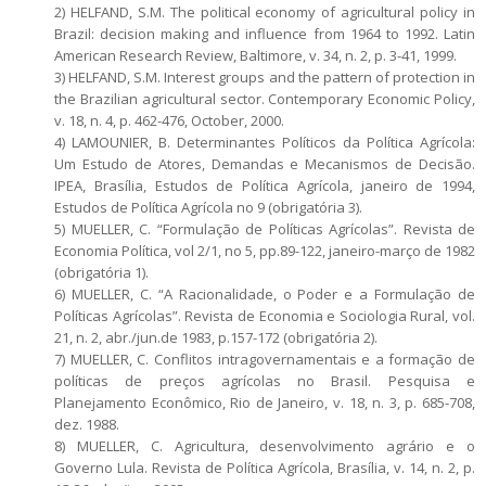
2) HELFAND, S.M. The political economy of agricultural policy in
Brazil: decision making and influence from 1964 to 1992. Latin
American Research Review, Baltimore, v. 34, n. 2, p. 3-41, 1999.
3) HELFAND, S.M. Interest groups and the pattern of protection in
the Brazilian agricultural sector. Contemporary Economic Policy,
v. 18, n. 4, p. 462-476, October, 2000.
4) LAMOUNIER, B. Determinantes Políticos da Política Agrícola:
Um Estudo de Atores, Demandas e Mecanismos de Decisão.
IPEA, Brasília, Estudos de Política Agrícola, janeiro de 1994,
Estudos de Política Agrícola no 9 (obrigatória 3).
5) MUELLER, C. “Formulação de Políticas Agrícolas”. Revista de
Economia Política, vol 2/1, no 5, pp.89-122, janeiro-março de 1982
(obrigatória 1).
6) MUELLER, C. “A Racionalidade, o Poder e a Formulação de
Políticas Agrícolas”. Revista de Economia e Sociologia Rural, vol.
21, n. 2, abr./jun.de 1983, p.157-172 (obrigatória 2).
7) MUELLER, C. Conflitos intragovernamentais e a formação de
políticas de preços agrícolas no Brasil. Pesquisa e
Planejamento Econômico, Rio de Janeiro, v. 18, n. 3, p. 685-708,
dez. 1988.
8) MUELLER, C. Agricultura, desenvolvimento agrário e o
Governo Lula. Revista de Política Agrícola, Brasília, v. 14, n. 2, p.