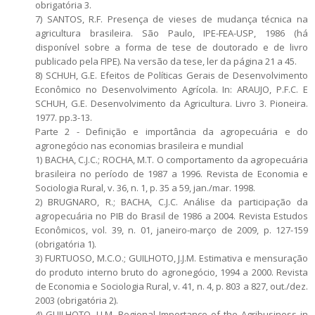
obrigatória 3.
7) SANTOS, R.F. Presença de vieses de mudança técnica na
agricultura brasileira. São Paulo, IPE-FEA-USP, 1986 (há
disponível sobre a forma de tese de doutorado e de livro
publicado pela FIPE). Na versão da tese, ler da página 21 a 45.
8) SCHUH, G.E. Efeitos de Políticas Gerais de Desenvolvimento
Econômico no Desenvolvimento Agrícola. In: ARAUJO, P.F.C. E
SCHUH, G.E. Desenvolvimento da Agricultura. Livro 3. Pioneira.
1977. pp.3-13.
Parte 2 - Definição e importância da agropecuária e do
agronegócio nas economias brasileira e mundial
1) BACHA, C.J.C.; ROCHA, M.T. O comportamento da agropecuária
brasileira no período de 1987 a 1996. Revista de Economia e
Sociologia Rural, v. 36, n. 1, p. 35 a 59, jan./mar. 1998.
2) BRUGNARO, R.; BACHA, C.J.C. Análise da participação da
agropecuária no PIB do Brasil de 1986 a 2004. Revista Estudos
Econômicos, vol. 39, n. 01, janeiro-março de 2009, p. 127-159
(obrigatória 1).
3) FURTUOSO, M.C.O.; GUILHOTO, J.J.M. Estimativa e mensuração
do produto interno bruto do agronegócio, 1994 a 2000. Revista
de Economia e Sociologia Rural, v. 41, n. 4, p. 803 a 827, out./dez.
2003 (obrigatória 2).
4) GUILHOTO, J.J.M. Regional Importance of the Agribusiness in