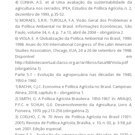
4) CUNHA, A.S. et al Uma avaliação da sustentabilidade da
agricultura nos cerrados. IPEA, Estudos de Política Agrícola, n. 2,
dezembro de 1993, p.35-52.
5) MORAES, S.R.R.; TUROLLA, F.A. Visão Geral dos Problemas e
da Política Ambiental no Brasil. Informações Econômicas, São
Paulo, volume 34, n. 4, p. 7 a 13, abril de 2004 – obrigatória 2.
6) VIOLA, E. A Globalização da Política Ambiental no Brasil, 1990-
1998. Anais do XXI International Congress of the Latin American
Studies Association, Chicago, EUA, 24 a 26 de setembro de 1998.
Disponível em
http://bibliotecavirtual.clacso.org.ar/ar/libros/lasa98/Viola.pdf
(obrigatória 1).
Parte 5.1 – Evolução da agropecuária nas décadas de 1940,
1950 e 1960
1) BACHA, C.J.C. Economia e Política Agrícola no Brasil. Campinas:
Alinea, 2018, capítulo 6 – obrigatória 1.
2) SMITH, G. A Política Agrícola Brasileira: 1950-1967. In: ARAUJO,
P.F.C. e SCHUH, G.E. Desenvolvimento da Agricultura. Livro 4,
Pioneira, 1970. pp.213-256 (obrigatória 2).
3) COELHO, C. N. 70 Anos de Política Agrícola no Brasil (1931-
2001). Revista de Política Agrícola, Brasília, v. 10, n. 03, p. 3-58, jul-
set. 2001. Edição especial.
Parte 5.2 – Evolução da agropecuária nas décadas de 1970 e