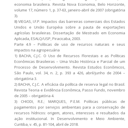
economia brasileira. Revista Nova Economia, Belo Horizonte,
volume 17, número 1, p. 37-63, janeiro-abril de 2007 (obrigatória
3).
8) VIEGAS, I.F.P. Impactos das barreiras comerciais dos Estados
Unidos e União Européia sobre a pauta de exportações
agrícolas brasileiras. Dissertação de Mestrado em Economia
Aplicada, ESALQ/USP, Piracicaba, 2003.
Parte 4.9 – Políticas de uso de recursos naturais e seus
impactos na agropecuária
1) BACHA, C.J.C. O Uso de Recursos Florestais e as Políticas
Econômicas Brasileiras – Uma Visão Histórica e Parcial de um
Processo de Desenvolvimento. Revista Estudos Econômicos,
São Paulo, vol. 34, n. 2, p. 393 a 426, abril/junho de 2004 –
obrigatória 3.
2) BACHA, C.J.C. A eficácia da política de reserva legal no Brasil.
Revista Teoria e Evidência Econômica, Passo Fundo, novembro
de 2005 – obrigatória 4.
3) CHIODI, R.E.; MARQUES, P.E.M. Políticas públicas de
pagamentos por serviços ambientais para a conservação de
recursos hídricos: origem, atores, interesses e resultados da
ação institucional. In Desenvolvimento e Meio Ambiente,
Curitiba, v. 45, p. 81-104, abril de 2018.