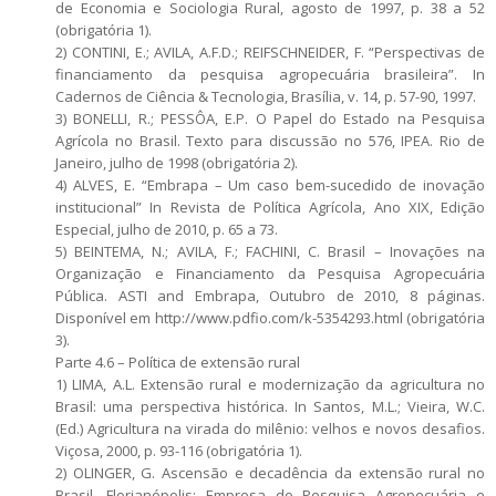
de Economia e Sociologia Rural, agosto de 1997, p. 38 a 52
(obrigatória 1).
2) CONTINI, E.; AVILA, A.F.D.; REIFSCHNEIDER, F. “Perspectivas de
financiamento da pesquisa agropecuária brasileira”. In
Cadernos de Ciência & Tecnologia, Brasília, v. 14, p. 57-90, 1997.
3) BONELLI, R.; PESSÔA, E.P. O Papel do Estado na Pesquisa
Agrícola no Brasil. Texto para discussão no 576, IPEA. Rio de
Janeiro, julho de 1998 (obrigatória 2).
4) ALVES, E. “Embrapa – Um caso bem-sucedido de inovação
institucional” In Revista de Política Agrícola, Ano XIX, Edição
Especial, julho de 2010, p. 65 a 73.
5) BEINTEMA, N.; AVILA, F.; FACHINI, C. Brasil – Inovações na
Organização e Financiamento da Pesquisa Agropecuária
Pública. ASTI and Embrapa, Outubro de 2010, 8 páginas.
Disponível em http://www.pdfio.com/k-5354293.html (obrigatória
3).
Parte 4.6 – Política de extensão rural
1) LIMA, A.L. Extensão rural e modernização da agricultura no
Brasil: uma perspectiva histórica. In Santos, M.L.; Vieira, W.C.
(Ed.) Agricultura na virada do milênio: velhos e novos desafios.
Viçosa, 2000, p. 93-116 (obrigatória 1).
2) OLINGER, G. Ascensão e decadência da extensão rural no
Brasil. Florianópolis: Empresa de Pesquisa Agropecuária e