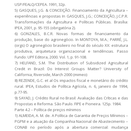
USP/FEALQ/CEPEA. 1991, 32p.
5) GASQUES, J.G. & CONCEIÇÃO. Financiamento da Agricultura –
experiências e propostas In GASQUES, J.G.; CONCEIÇÃO, J.C.P.R.
Transformações da Agricultura e Políticas Públicas. Brasília:
IPEA, 2001, p. 95-155 (obrigatória 2).
6) GONZALES, B.C.R. Novas formas de financiamento da
produção, base do agronegócio. In MONTOYA, M.A.; PARRÉ, J.L.
(orgs) O agronegócio brasileiro no final do século XX: estrutura
produtiva, arquitetura organizacional e tendências. Passo
Fundo: UPF Editora, 2000. Vol. 1, p. 91-108.
7) HELFAND, S.M. The Distribution of Subsidized Agricultural
Credit in Brazil: Do Interest Groups Matter? University of
California, Riverside, March 2000 (mimeo)
8) REZENDE, G.C. et al Os impactos fiscal e monetário do crédito
rural. IPEA, Estudos de Política Agrícola, n. 6, janeiro de 1994,
p.77-95.
9) SAYAD, J. Crédito Rural no Brasil: Avaliação das Críticas e das
Propostas e Reforma. São Paulo. FIPE e Pioneira. 125p. 1984.
Parte 4.2 – Política de preços mínimos
1) ALMEIDA, A. M. de. A Política de Garantia de Preços Mínimos –
PGPM e a atuação da Companhia Nacional de Abastecimento –
CONAB no período após a abertura comercial: mudança