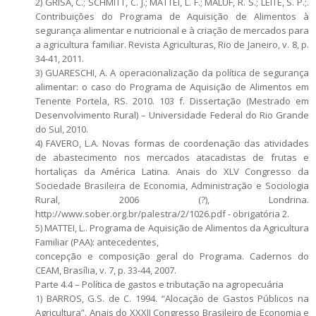
2) GRISA, C.; SCHMITT, C. J.; MATTEI, L. F.; MALUF, R. S.; LEITE, S. P.;.
Contribuições do Programa de Aquisição de Alimentos à
segurança alimentar e nutricional e à criação de mercados para
a agricultura familiar. Revista Agriculturas, Rio de Janeiro, v. 8, p.
34-41, 2011.
3) GUARESCHI, A. A operacionalização da política de segurança
alimentar: o caso do Programa de Aquisição de Alimentos em
Tenente Portela, RS. 2010. 103 f. Dissertação (Mestrado em
Desenvolvimento Rural) – Universidade Federal do Rio Grande
do Sul, 2010.
4) FAVERO, L.A. Novas formas de coordenação das atividades
de abastecimento nos mercados atacadistas de frutas e
hortaliças da América Latina. Anais do XLV Congresso da
Sociedade Brasileira de Economia, Administração e Sociologia
Rural, 2006 (?), Londrina.
http://www.sober.org.br/palestra/2/1026.pdf - obrigatória 2.
5) MATTEI, L.. Programa de Aquisição de Alimentos da Agricultura
Familiar (PAA): antecedentes,
concepção e composição geral do Programa. Cadernos do
CEAM, Brasília, v. 7, p. 33-44, 2007.
Parte 4.4 – Política de gastos e tributação na agropecuária
1) BARROS, G.S. de C. 1994. “Alocação de Gastos Públicos na
Agricultura”. Anais do XXXII Congresso Brasileiro de Economia e