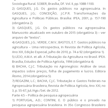
Sociologia Rural. SOBER, Brasília, DF. Vol. II, pp.1088-1100.
2) GASQUES, J.G. Os gastos públicos na agropecuária. In
GASQUES, J.G.; CONCEIÇÃO, J.C.P.R. Transformações da
Agricultura e Políticas Públicas. Brasília: IPEA, 2001, p. 157-190
(obrigatória 2).
3) GASQUES, J.G. Os gastos públicos na agropecuária.
Manuscrito atualizado em outubro de 2015 (obrigatória 3) – ver
arquivo de “textos”.
4) GASQUES, J.G.; VERDE, C.M.V.; BASTOS, E.T. Gastos públicos na
agricultura – Uma retrospectiva, In Revista de Política Agrícola,
Ano XIX, Edição Especial, julho de 2010, p. 74 a 92 (obrigatória 1).
5) LÍCIO, A.M.A. et alli. A Tributação da Agricultura no Brasil. IPEA.
Brasília, Estudos de Política Agrícola, 1994 (obrigatória 4).
6) BACHA, C.J.C. Tributação no Agronegócio: Análise de seus
impactos sobre preços, folha de pagamento e lucros. Editora
Átomo, 2014 (obrigatória 5).
7) REGAZINI, L.C.; BACHA, C.J.C. Tributação e Gastos Federais na
Agropecuária Brasileira, Revista de Política Agrícola, Ano XXI, no
3, p. 55-67, Jul./Ago./Set. de 2012.
Parte 4.5 – Política de pesquisa agropecuária
1) PORTUGAL, A.D.; CONTINI, E. O público e o privado na
pesquisa agropecuária brasileira. In 35o Congresso Brasileiro