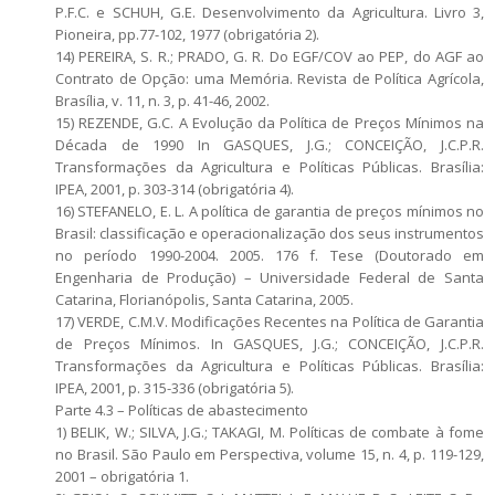
P.F.C. e SCHUH, G.E. Desenvolvimento da Agricultura. Livro 3,
Pioneira, pp.77-102, 1977 (obrigatória 2).
14) PEREIRA, S. R.; PRADO, G. R. Do EGF/COV ao PEP, do AGF ao
Contrato de Opção: uma Memória. Revista de Política Agrícola,
Brasília, v. 11, n. 3, p. 41-46, 2002.
15) REZENDE, G.C. A Evolução da Política de Preços Mínimos na
Década de 1990 In GASQUES, J.G.; CONCEIÇÃO, J.C.P.R.
Transformações da Agricultura e Políticas Públicas. Brasília:
IPEA, 2001, p. 303-314 (obrigatória 4).
16) STEFANELO, E. L. A política de garantia de preços mínimos no
Brasil: classificação e operacionalização dos seus instrumentos
no período 1990-2004. 2005. 176 f. Tese (Doutorado em
Engenharia de Produção) – Universidade Federal de Santa
Catarina, Florianópolis, Santa Catarina, 2005.
17) VERDE, C.M.V. Modificações Recentes na Política de Garantia
de Preços Mínimos. In GASQUES, J.G.; CONCEIÇÃO, J.C.P.R.
Transformações da Agricultura e Políticas Públicas. Brasília:
IPEA, 2001, p. 315-336 (obrigatória 5).
Parte 4.3 – Políticas de abastecimento
1) BELIK, W.; SILVA, J.G.; TAKAGI, M. Políticas de combate à fome
no Brasil. São Paulo em Perspectiva, volume 15, n. 4, p. 119-129,
2001 – obrigatória 1.